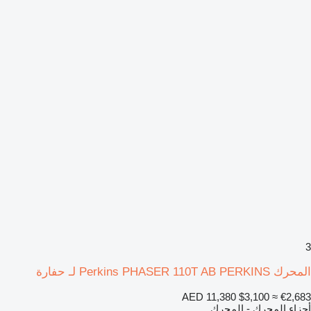
3
المحرك Perkins PHASER 110T AB PERKINS لـ حفارة
AED 11,380
$3,100
≈ €2,683
أجزاء المحرك - المحرك