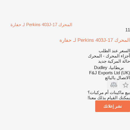
المحرك Perkins 403J-17 لـ حفارة
11
المحرك Perkins 403J-17 لـ حفارة
السعر عند الطلب
أجزاء المحرك - المحرك
حالة المركبة
جديد
بريطانيا، Dudley
F&J Exports Ltd (UK)
الاتصال بالبائع
بيع ماكينات أم مركبات؟
يمكنك القيام بذلك معنا!
نشر إعلانك