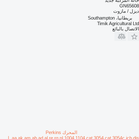
حالة المركبة
جديد
GN65608
ديزل / مازوت
بريطانيا، Southampton
Timik Agricultural Ltd
الاتصال بالبائع
المحرك Perkins
,aa,ak,am,ab,ad,al,re,rg,nl,1004,1104,cat 3054,cat 3054c,jcb dis لـ