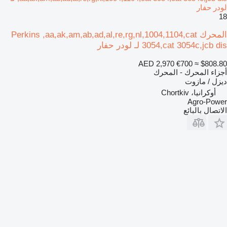
لودر حفار
18
المحرك Perkins ,aa,ak,am,ab,ad,al,re,rg,nl,1004,1104,cat
3054,cat 3054c,jcb dis لـ لودر حفار
AED 2,970
€700
≈ $808.80
أجزاء المحرك - المحرك
ديزل / مازوت
أوكرانيا، Chortkiv
Agro-Power
الاتصال بالبائع