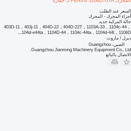
المحرك Perkins 1106D70TA لـ حفارة
السعر عند الطلب
أجزاء المحرك - المحرك
حالة المركبة
جديد
403D-11，403j-11，404D‑22，404D‑22T，1103A-33，1104c-44，
104d-e44ta，1104D-44，1104c-44ta，1104d-44t，1106D...
ديزل / مازوت
الصين، Guangzhou
Guangzhou Jianming Machinery Equipment Co., Ltd.
الاتصال بالبائع