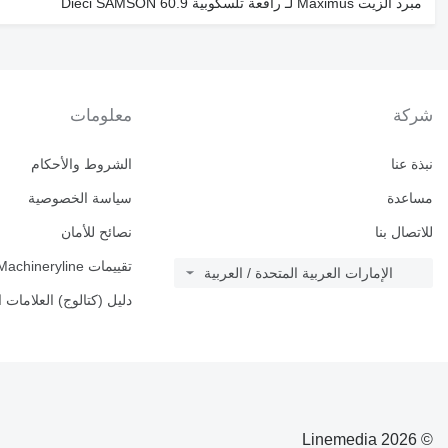
مبرد الزيت Maximus لـ رافعة تلسكوبية Dieci SAMSON 60.9
شركة
معلومات
نبذة عنا
الشروط والأحكام
مساعدة
سياسة الخصوصية
للاتصال بنا
نصائح للأمان
تقييمات Machineryline
الإمارات العربية المتحدة / العربية
دليل (كتالوج) العلامات ا
© 2026 Linemedia