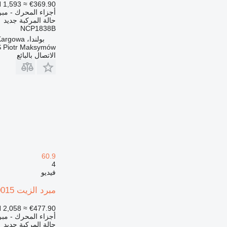
 1,593
≈ €369.90
أجزاء المحرك - مبر
حالة المركبة
جديد
NCP1838B
بولندا، Kargowa
 Piotr Maksymów
الاتصال بالبائع
60.9
4
فيديو
مبرد الزيت Maximus NCP0015 لـ رافعة تلسكوبية Dieci SAMSON 60.9
 2,058
≈ €477.90
أجزاء المحرك - مبر
حالة المركبة
جديد