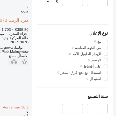
–
2
فيديو
مبرد الزيت Maximus NCP1907B لـ رافعة تلسكوبية Dieci AGRI PLUS 40.7
 1,703
≈ €395.50
نوع الإعلان
أجزاء المحرك - مبر
حالة المركبة
جديد
بيع
NCP1907B
بولندا، Kargowa
من الجهة الصانعة
 Piotr Maksymów
الإيجار الطويل الأمد
الاتصال بالبائع
الرصيد
على أقساط
استبدال مع دفع فرق السعر
استبدال
سنة التصنيع
Agrifarmer 30,9
–
5
فيديو