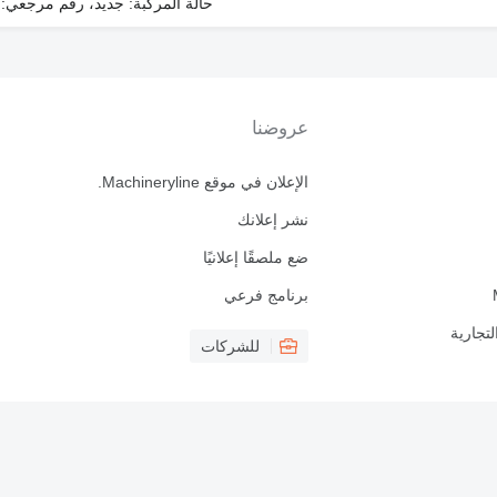
حالة المركبة: جديد، رقم مرجعي: NCP0015
عروضنا
الإعلان في موقع Machineryline.
نشر إعلانك
ضع ملصقًا إعلانيًا
برنامج فرعي
لتجارية
للشركات