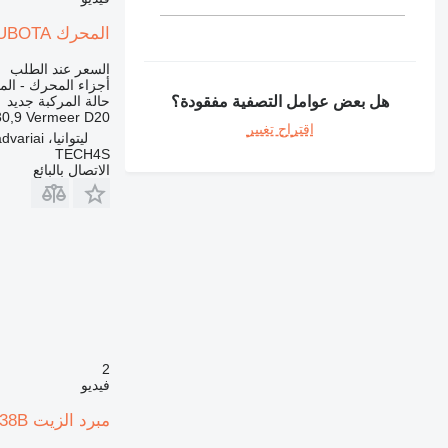
المحرك Kubota V3800 KUBOTA لـ رافعة تلسكوبية Dieci Agrifarmer 30,9
السعر عند الطلب
أجزاء المحرك - ال
هل بعض عوامل التصفية مفقودة؟
حالة المركبة
جديد
30,9 Vermeer D20
اقتراح تغيير
ليتوانيا، Padvariai
TECH4S
الاتصال بالبائع
2
فيديو
مبرد الزيت Maximus NCP1838B لـ رافعة تلسكوبية Dieci