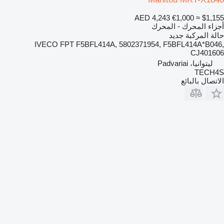
AED 4,243
€1,000
≈ $1,155
أجزاء المحرك - المحرك
حالة المركبة
جديد
IVECO FPT F5BFL414A, 5802371954, F5BFL414A*B046,
CJ401606
ليتوانيا، Padvariai
TECH4S
الاتصال بالبائع