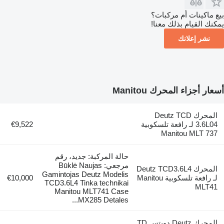
بيع ماكينات أم مركبات؟
يمكنك القيام بذلك معنا!
نشر إعلانك
أسعار أجزاء المحرك Manitou
المحرك Deutz TCD
3.6L04 لـ رافعة تلسكوبية
€9,522
Manitou MLT 737
حالة المركبة: جديد، رقم
مرجعي: Būklė Naujas
المحرك Deutz TCD3.6L4
Gamintojas Deutz Modelis
لـ رافعة تلسكوبية Manitou
€10,000
TCD3.6L4 Tinka technikai
MLT41
Manitou MLT741 Case
MX285 Detales...
المحرك Deutz دويتس TD