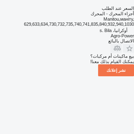
السعر عند الطلب
أجزاء المحرك - المحرك
Manitou,маніту,
629,633,634,730,732,735,740,741,835,840,932,940,1030
أوكرانيا، s. Bila
Agro-Power
الاتصال بالبائع
بيع ماكينات أم مركبات؟
يمكنك القيام بذلك معنا!
نشر إعلانك