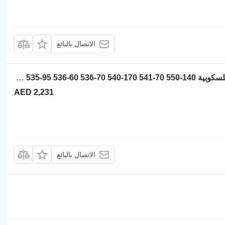
الاتصال بالبائع
مبرد بيني Maximus NCP1947B لـ رافعة تلسكوبية JCB 536-70 540-140 531-70 533-105 535-95 536-60 536-70 540-170 541-70 550-140
AED 2,231
الاتصال بالبائع