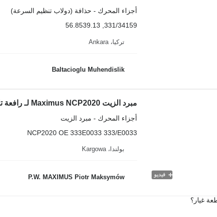
أجزاء المحرك - حذافة (دولاب تنظيم السرعة)
331/34159, 56.8539.13
تركيا، Ankara
Baltacioglu Muhendislik
أجزاء المحرك - مبرد الزيت
NCP2020 OE 333E0033 333/E0033
بولندا، Kargowa
فيديو
P.W. MAXIMUS Piotr Maksymów
عة غيار؟