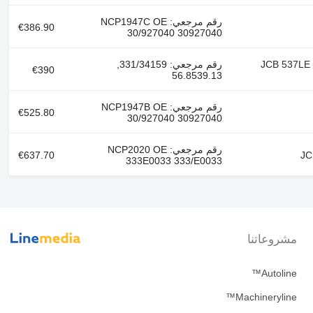
رقم مرجعي: NCP1947C OE
€386.90
30/927040 30927040
JCB 537LE SWAY-
رقم مرجعي: 331/34159,
€390
56.8539.13
رقم مرجعي: NCP1947B OE
€525.80
30/927040 30927040
رقم مرجعي: NCP2020 OE
€637.70
333E0033 333/E0033
مشروعاتنا
Autoline™
Machineryline™