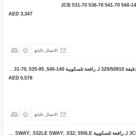
AED 3,347
الاتصال بالبائع
المحرك JCB 444 TCAE 2200 دورة في الدقيقة 320/50910 لـ رافعة تلسكوبية JCB 531-70, 535-95 ,540-140
AED 5,576
الاتصال بالبائع
حذافة (دولاب تنظيم السرعة) JCB 331/34159 لـ رافعة تلسكوبية JCB 537LE SWAY; 537 SWAY; 535-125; 532LE; 537; 532LE SWAY; 532; 537LE; 532 SWAY; 540-170; 540-140; .550; 5508; 550; .532LE; .535-125; .532 SWAY; .532LE SWAY; .532; 550LE;