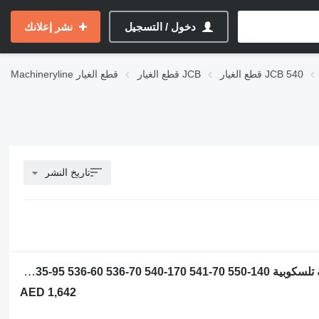
دخول / التسجيل
نشر إعلانك
قطع الغيار JCB 540
قطع الغيار JCB
قطع الغيار
Machineryline
تاريخ النشر
مبرد الزيت Maximus NCP1947C لـ رافعة تلسكوبية JCB 536-70 540-140 531-70 533-105 535-95 536-60 536-70 540-170 541-70 550-140
AED 1,642