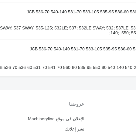
افعة تلسكوبية ; 537 SWAY; 535-125; 532LE; 537; 532LE SWAY; 532; 537LE; 532 SWAY; 540-170; 540
140; .550; 5
عروضنا
الإعلان في موقع Machineryline.
نشر إعلانك