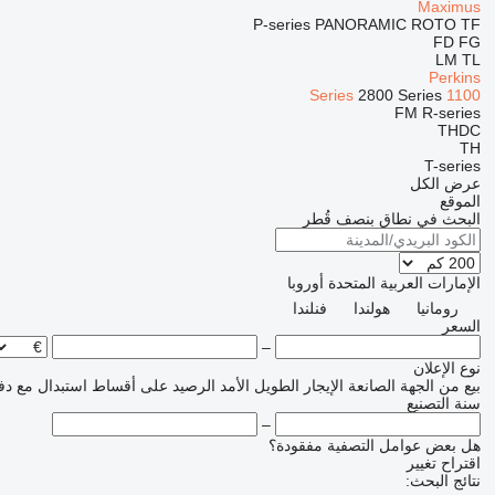
Maximus
P-series
PANORAMIC
ROTO
TF
FD
FG
LM
TL
Perkins
2800 Series
1100 Series
FM
R-series
THDC
TH
T-series
عرض الكل
الموقع
البحث في نطاق بنصف قُطر
الإمارات العربية المتحدة
أوروبا
رومانيا
هولندا
فنلندا
السعر
–
نوع الإعلان
بيع
من الجهة الصانعة
الإيجار الطويل الأمد
الرصيد
على أقساط
استبدال مع دف
سنة التصنيع
–
هل بعض عوامل التصفية مفقودة؟
اقتراح تغيير
نتائج البحث: