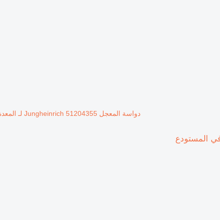
دواسة المعجل Jungheinrich 51204355 لـ المعدة المستخدمة في المستودع