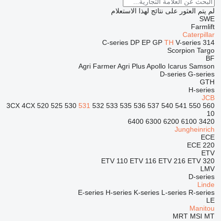
لم يتم العثور على نتائج لهذا الاستعلام
SWE
Farmlift
Caterpillar
C-series
DP
EP
GP
TH
V-series
314
Scorpion
Targo
BF
Agri Farmer
Agri Plus
Apollo
Icarus
Samson
D-series
G-series
GTH
H-series
JCB
3CX
4CX
520
525
530
531
532
533
535
536
537
540
541
550
560
10
6400
6300
6200
6100
3420
Jungheinrich
ECE
ECE 220
ETV
ETV 110
ETV 116
ETV 216
ETV 320
LMV
D-series
Linde
E-series
H-series
K-series
L-series
R-series
LE
Manitou
MRT
MSI
MT