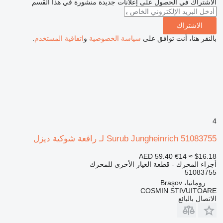
الاشتراك في الحصول على إعلانات جديدة منشورة في هذا القسم
الاشتراك
بالنقر هنا، أنت توافق على
سياسة الخصوصية
و
اتفاقية المستخدم
.
4
Surub Jungheinrich 51083755 لـ رافعة شوكية ديزل
AED 59.40
€14
≈ $16.18
أجزاء المحرك - قطعة الغيار الأخرى للمحرك
51083755
رومانيا، Braşov
COSMIN STIVUITOARE
الاتصال بالبائع