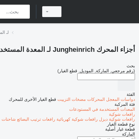
أجزاء الم
أجزاء المحرك Jungheinrich لـ المعدة المستخدمة في المستودع
بحث
(رقم مرجعي, الماركة, الموديل, قطع الغيار)
الفئة
دواسات المعجل
المحركات
مضخات التزييت
قطع الغيار الأخرى للمحرك
فئة المركبة
المعدات المستخدمة في المستودعات
رافعات شوكية
رافعات شوكية ديزل
رافعات شوكية كهربائية
رافعات ترتيب البضائع
شاحنات ا
نوع قطعة الغيار
قطعة غيار أصلية
الماركة