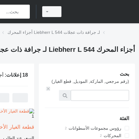
أجزاء المحرك Liebherr L 544 لـ جرافة ذات عجلات
أجزاء المحرك Liebherr L 544 لـ جرافة ذات عجلات
بحث
18 إعلانات:
أجزاء ال
(رقم مرجعي, الماركة, الموديل, قطع الغيار)
1
الفئة
قطعة الغيار الأخرى للمحرك mblu pinioane și inele
رؤوس مجموعات الأسطوانات
المحركات
السعر عند الطلب