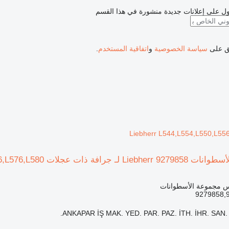
ل على إعلانات جديدة منشورة في هذا القسم
فق على
سياسة الخصوصية
و
اتفاقية المستخدم
.
Liebherr L544,L554,L550,L55
Liebherr L544,L554,L550,L556,L566,L576,L58
س مجموعة الأسطوانات
9279858,
ANKAPAR İŞ MAK. YED. PAR. PAZ. İTH. İHR. SAN. V