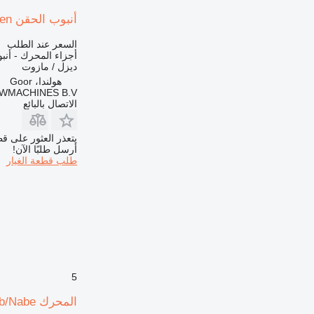
أنبوب الحقن Liebherr L544-9075045-Injection lines/Einspritzleitungen لـ جرافة ذات عجلات
السعر عند الطلب
أجزاء المحرك - أنب
ديزل / مازوت
هولندا، Goor
MACHINES B.V.
الاتصال بالبائع
يتعذر العثور على قط
أرسل طلبًا الآن!
طلب قطعة الغيار
5
المحرك Liebherr L544-9268892-Hub/Nabe لـ جرافة ذات عجلات