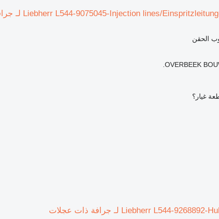
وب الحقن
OVERBEEK BOUW
عة غيار؟