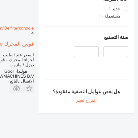
جديد
مستعملة
bracket/Oelfilterkonsole لـ جراف
4
سنة التصنيع
قوس المحرك Liebherr L544-9266769-Oil filter bracket/Oelfilterkonsole لـ جرافة ذات عجلات
–
السعر عند الطلب
أجزاء المحرك - ق
ديزل / مازوت
هولندا، Goor
MACHINES B.V.
الاتصال بالبائع
هل بعض عوامل التصفية مفقودة؟
اقتراح تغيير