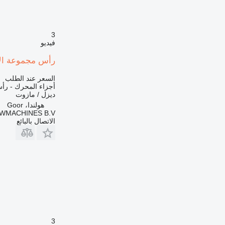
3
فيديو
رأس مجموعة الأسطوانات Liebherr L544-9279858- /
السعر عند الطلب
أجزاء المحرك - رأ
ديزل / مازوت
هولندا، Goor
MACHINES B.V.
الاتصال بالبائع
3