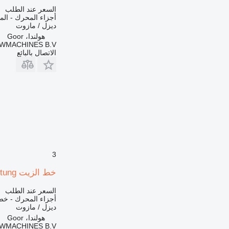
السعر عند الطلب
أجزاء المحرك - ال
ديزل / مازوت
هولندا، Goor
MACHINES B.V.
الاتصال بالبائع
3
خط الزيت Liebherr L544-9880133-Overflow- /Leckoelleitung لـ جرافة ذات عجلات
السعر عند الطلب
أجزاء المحرك - خط
ديزل / مازوت
هولندا، Goor
MACHINES B.V.