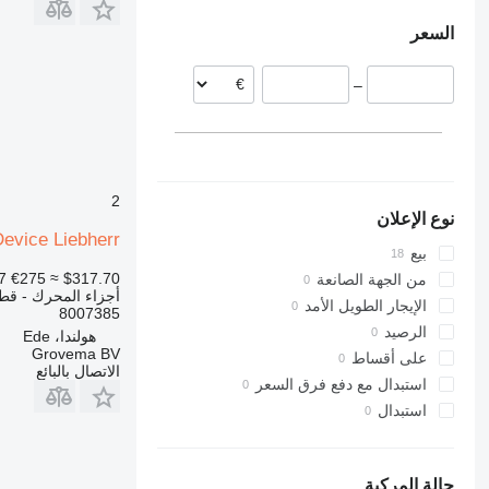
إستونيا
L 576
966
السعر
رومانيا
L 580
972
980
–
988
990
992
C-series
D series
2
نوع الإعلان
IT
Stopping Device Liebherr جهاز إيقاف التشغيل 8007385 لـ جرافة
بيع
7
€275
≈ $317.70
من الجهة الصانعة
أجزاء المحرك - قطع
الإيجار الطويل الأمد
8007385
الرصيد
هولندا، Ede
Grovema BV
على أقساط
الاتصال بالبائع
استبدال مع دفع فرق السعر
استبدال
حالة المركبة