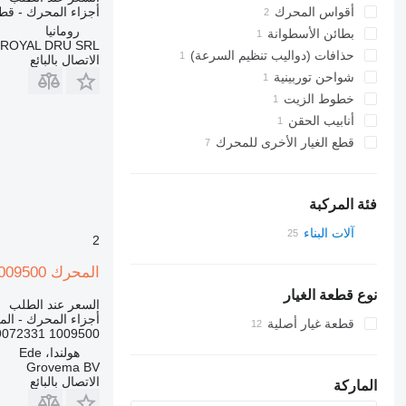
أقواس المحرك
أجزاء المحرك - قطع
رومانيا
بطائن الأسطوانة
ROYAL DRU SRL
حذافات (دواليب تنظيم السرعة)
الاتصال بالبائع
شواحن توربينية
خطوط الزيت
أنابيب الحقن
قطع الغيار الأخرى للمحرك
فئة المركبة
آلات البناء
2
الحفارات
المحرك Liebherr D924TE 1009500 لـ جرافة ذات عجلات Liebherr L544 / L554 / D924TE
لوادر البناء
نوع قطعة الغيار
جرافات ذات عجلات
السعر عند الطلب
أجزاء المحرك - ال
قطعة غيار أصلية
1009500 9072331 / 9883056 9883070 9883220 9883222 9883057
هولندا، Ede
Grovema BV
الاتصال بالبائع
الماركة