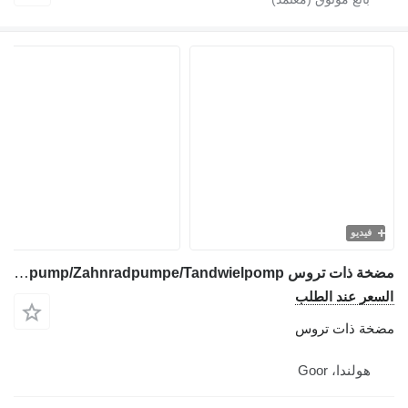
فيديو
مضخة ذات تروس Bosch 0510565019 - Gearpump/Zahnradpumpe/Tandwielpomp لـ آلات البناء
السعر عند الطلب
مضخة ذات تروس
هولندا، Goor