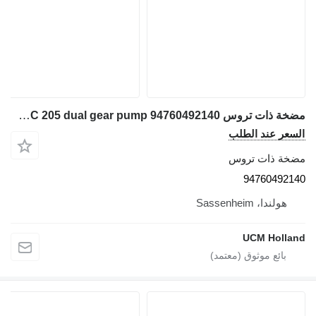
مضخة ذات تروس Bosch AC 205 dual gear pump 94760492140 لـ شاحنة رافعة
السعر عند الطلب
مضخة ذات تروس
94760492140
هولندا، Sassenheim
UCM Holland