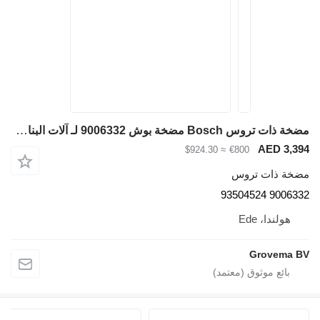
مضخة ذات تروس Bosch مضخة بوش 9006332 لـ آلات البناء Liebherr LU950 C / LU950 J / PR744 L / PR744 LGP / PR752 / RL52 / LU1050 C / LU1050 J / LU950 CLPG / PR744 XL / RL54 / PR744 LH
AED 3,394
≈ $924.30
€800
مضخة ذات تروس
9006332 93504524
هولندا، Ede
Grovema BV