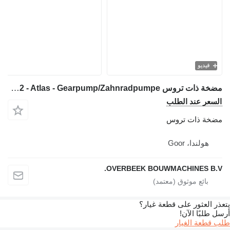
فيديو
مضخة ذات تروس Bosch 0510 715 312 - Atlas - Gearpump/Zahnradpumpe لـ آلات البناء
السعر عند الطلب
مضخة ذات تروس
هولندا، Goor
OVERBEEK BOUWMACHINES B.V.
يتعذر العثور على قطعة غيار؟
أرسل طلبًا الآن!
طلب قطعة الغيار