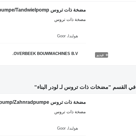
مضخة ذات تروس
هولندا، Goor
OVERBEEK BOUWMACHINES B.V.
فيديو
ي القسم "مضخات ذات تروس لـ لودر البناء"
مضخة ذات تروس
هولندا، Goor