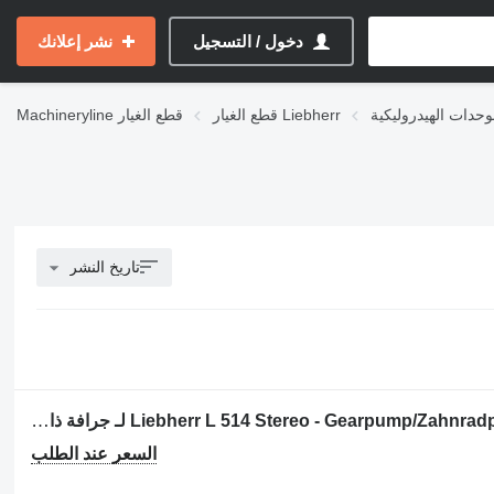
دخول / التسجيل
نشر إعلانك
قطع الغيار Liebherr
قطع الغيار
Machineryline
تاريخ النشر
مضخة ذات تروس Liebherr L 514 Stereo - Gearpump/Zahnradpumpe/Tandwielpomp لـ جرافة ذات عجلات
السعر عند الطلب