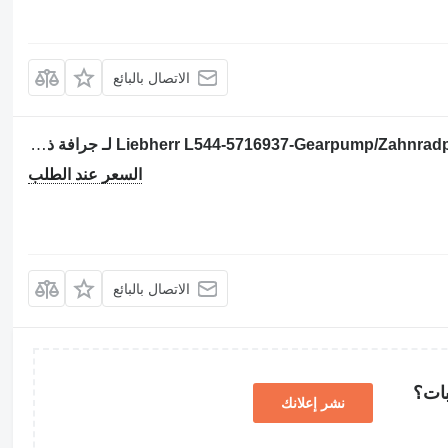
الاتصال بالبائع
مضخة ذات تروس Liebherr L544-5716937-Gearpump/Zahnradpumpe/Tandwielpomp لـ جرافة ذات عجلات
السعر عند الطلب
الاتصال بالبائع
بات؟
نشر إعلانك