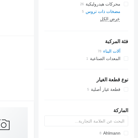
محركات هيدروليكية
مضخات ذات تروس
عرض الكل
فئة المركبة
آلات البناء
الحفارات
المعدات الصناعية
الرافعات (الأوناش)
معدات صناعية أخرى
رافعات برجية
معدات تقليب التربة
نوع قطعة الغيار
لوادر البناء
بلدوزرات
شاحنات رافعة
معدات خاصة أخرى
جرافات ذات عجلات
قطعة غيار أصلية
الماركة
Ahlmann