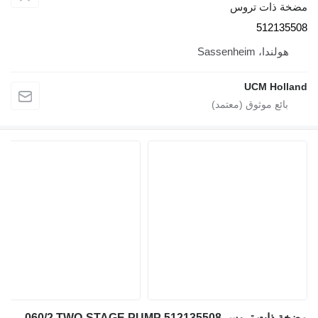
مضخة ذات تروس
512135508
هولندا، Sassenheim
UCM Holland
مضخة ذات تروس Liebherr LTM 1060/2 TWO-STAGE PUMP 512135508 لـ شاحنة رافعة