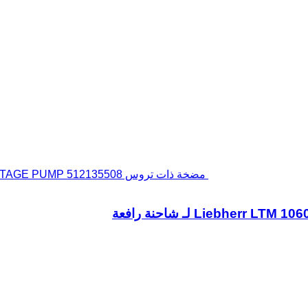
مضخة ذات تروس Liebherr LTM 1060/2 TWO-STAGE PUMP 512135508 لـ شاحنة رافعة