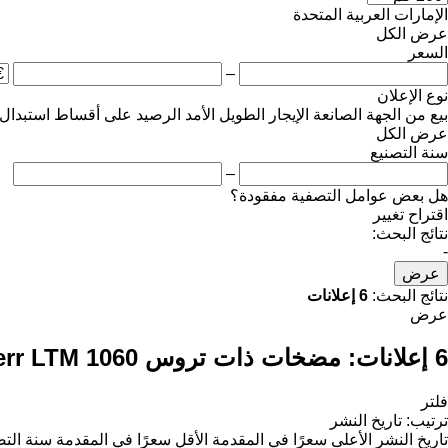
الإمارات العربية المتحدة
عرض الكل
السعر
–
نوع الإعلان
بيع
من الجهة الصانعة
الإيجار الطويل الأمد
الرصيد
على أقساط
استبدال
عرض الكل
سنة التصنيع
–
هل بعض عوامل التصفية مفقودة؟
اقتراح تغيير
نتائج البحث:
-
عرض
نتائج البحث:
6 إعلانات
عرض
6 إعلانات:
مضخات ذات تروس Liebherr LTM 1060 لـ الرافعات (الأوناش)
فلتر
ترتيب
:
تاريخ النشر
تاريخ النشر
الأعلى سعرًا في المقدمة
الأقل سعرًا في المقدمة
سنة التص