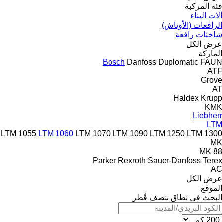
فئة المركبة
آلات البناء
الرافعات (الأوناش)
شاحنات رافعة
عرض الكل
الماركة
Bosch
Danfoss
Duplomatic
FAUN
ATF
Grove
AT
Haldex
Krupp
KMK
Liebherr
LTM
LTM 1055
LTM 1060
LTM 1070
LTM 1090
LTM 1250
LTM 1300
MK
MK 88
Parker
Rexroth
Sauer-Danfoss
Terex
AC
عرض الكل
الموقع
البحث في نطاق بنصف قُطر