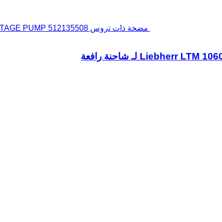
مضخة ذات تروس Liebherr LTM 1060/2 TWO-STAGE PUMP 512135508 لـ شاحنة رافعة