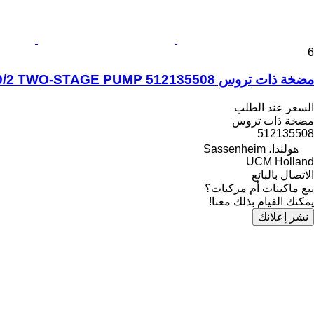
6
مضخة ذات تروس Liebherr LTM 1060/2 TWO-STAGE PUMP 512135508 لـ شاحنة رافعة
السعر عند الطلب
مضخة ذات تروس
512135508
هولندا، Sassenheim
UCM Holland
الاتصال بالبائع
بيع ماكينات أم مركبات؟
يمكنك القيام بذلك معنا!
نشر إعلانك