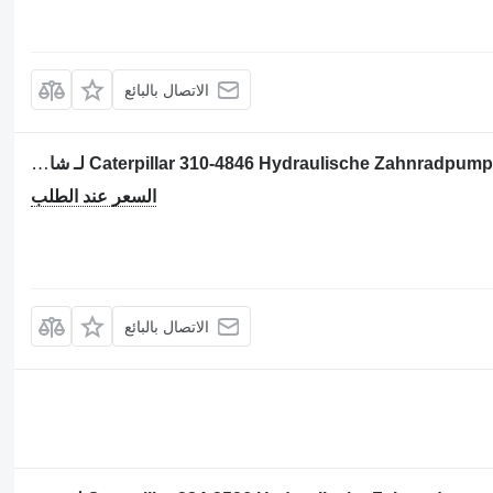
الاتصال بالبائع
مضخة ذات تروس Caterpillar 310-4846 Hydraulische Zahnradpumpe, 3104846, CAT 793F لـ شاحنة قلابة للمحاجر Caterpillar 793F
السعر عند الطلب
الاتصال بالبائع