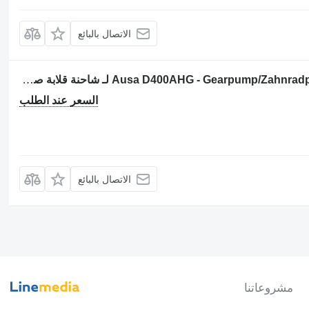
الاتصال بالبائع
مضخة ذات تروس Ausa D400AHG - Gearpump/Zahnradpumpe/Tandwielpomp لـ شاحنة قلابة صغيرة
السعر عند الطلب
الاتصال بالبائع
مشروعاتنا