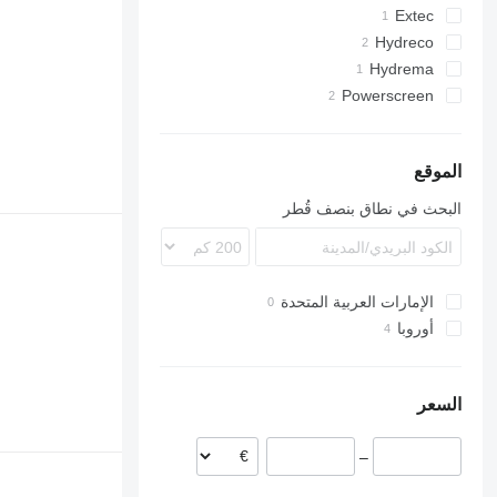
735
Extec
Hydreco
769
769C
Hydrema
Powerscreen
Chieftain
الموقع
البحث في نطاق بنصف قُطر
الإمارات العربية المتحدة
أوروبا
ألمانيا
إيطاليا
السعر
إسبانيا
–