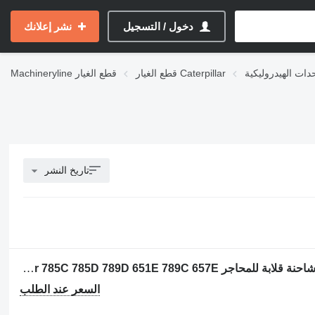
دخول / التسجيل
نشر إعلانك
قطع الغيار Caterpillar
قطع الغيار
Machineryline
تاريخ النشر
مضخة ذات تروس Caterpillar 7S-6976 لـ شاحنة قلابة للمحاجر Caterpillar 785C 785D 789D 651E 789C 657E
السعر عند الطلب