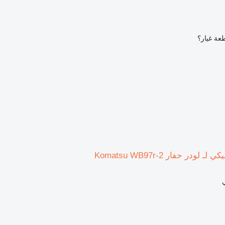
عة غيار؟
ودر حفار Komatsu WB97r-2