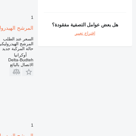
1
هل بعض عوامل التصفية مفقودة؟
المرشح الهيدروليكي لـ ل
اقتراح تغيير
السعر عند الطلب
المرشح الهيدروليكي
حالة المركبة
جديد
أوكرانيا
Delta-Budteh
الاتصال بالبائع
1
المرشح الهيدروليكي لـ ل