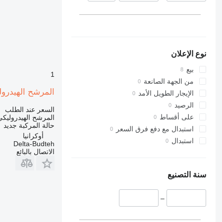
نوع الإعلان
بيع
1
من الجهة الصانعة
المرشح الهيدروليكي لـ ل
الإيجار الطويل الأمد
الرصيد
السعر عند الطلب
على أقساط
المرشح الهيدروليكي
حالة المركبة
جديد
استبدال مع دفع فرق السعر
أوكرانيا
استبدال
Delta-Budteh
الاتصال بالبائع
سنة التصنيع
–