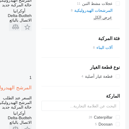
المرشح الهيدروليكي
عجلات مشط التبن
حالة المركبة
جديد
المرشحات الهيدروليكية
أوكرانيا
Delta-Budteh
عرض الكل
الاتصال بالبائع
فئة المركبة
آلات البناء
الحفارات
لوادر حفارة
نوع قطعة الغيار
قطعة غيار أصلية
1
المرشح الهيدروليكي لـ ل
الماركة
السعر عند الطلب
المرشح الهيدروليكي
حالة المركبة
جديد
أوكرانيا
Caterpillar
1704
BW
AZ
BB
Delta-Budteh
الاتصال بالبائع
Doosan
416