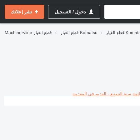
دخول / التسجيل
نشر إعلانك
ر Komatsu WB
قطع الغيار Komatsu
قطع الغيار
Machineryline
ئمة
سنة التصنيع - القديم في المقدمة