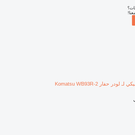
بات؟
عنا!
ودر حفار Komatsu WB93R-2