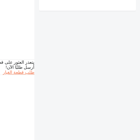
يتعذر العثور على قط
أرسل طلبًا الآن!
طلب قطعة الغيار