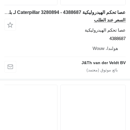
عصا تحكم الهيدروليكية Caterpillar 3280894 - 4388687 لـ بلدوزر Caterpillar D9 D6N D6T D8T D9T D6TXL D6TXW D6NLPG D6TLGP
السعر عند الطلب
عصا تحكم الهيدروليكية
4388687
هولندا، Wouw
J&Th van der Veldt BV