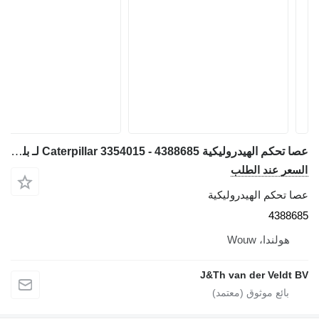
عصا تحكم الهيدروليكية Caterpillar 3354015 - 4388685 لـ بلدوزر Caterpillar D6T MT440AC
السعر عند الطلب
عصا تحكم الهيدروليكية
4388685
هولندا، Wouw
J&Th van der Veldt BV