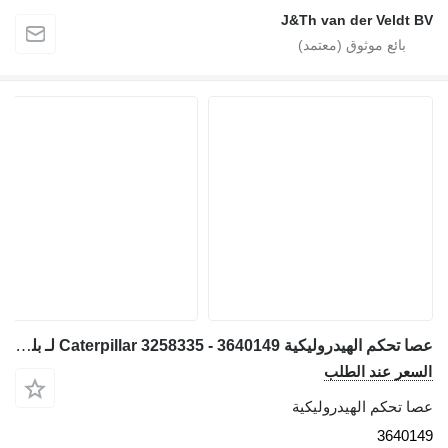
J&Th van der Veldt BV
عصا تحكم الهيدروليكية Caterpillar 3258335 - 3640149 لـ بلدوزر Caterpillar D9 D6N D8T D9T D6NXL D6TXL D6TXW D6NLGP D6TLGP
السعر عند الطلب
عصا تحكم الهيدروليكية
3640149