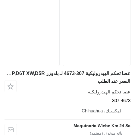
عصا تحكم الهيدروليكية 307-4673 لـ بلدوزر Caterpillar D3K LGP,D6N XL,D6T LGP,D6T XW,D5R
السعر عند الطلب
عصا تحكم الهيدروليكية
307-4673
المكسيك، Chihuahua
Maquinaria Wiebe Km 24 Sa