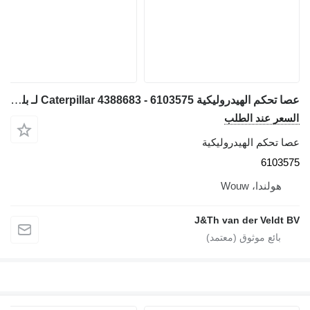
عصا تحكم الهيدروليكية Caterpillar 4388683 - 6103575 لـ بلدوزر Caterpillar D9 D6N D6T D8T D9T
السعر عند الطلب
عصا تحكم الهيدروليكية
6103575
هولندا، Wouw
J&Th van der Veldt BV