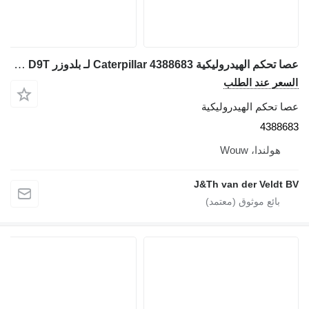
عصا تحكم الهيدروليكية Caterpillar 4388683 لـ بلدوزر Caterpillar D9 D6N D6T D8T D9T
السعر عند الطلب
عصا تحكم الهيدروليكية
4388683
هولندا، Wouw
J&Th van der Veldt BV