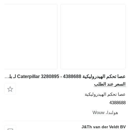
عصا تحكم الهيدروليكية Caterpillar 3280895 - 4388688 لـ بلدوزر Caterpillar D3K D4K D5K D6K D6K2
السعر عند الطلب
عصا تحكم الهيدروليكية
4388688
هولندا، Wouw
J&Th van der Veldt BV