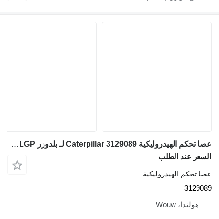
عصا تحكم الهيدروليكية Caterpillar 3129089 لـ بلدوزر Caterpillar D6N D5R D5RXL D5RLGP
السعر عند الطلب
عصا تحكم الهيدروليكية
3129089
هولندا، Wouw