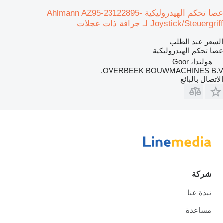
عصا تحكم الهيدروليكية Ahlmann AZ95-23122895-
Joystick/Steuergriff لـ جرافة ذات عجلات
السعر عند الطلب
عصا تحكم الهيدروليكية
هولندا، Goor
OVERBEEK BOUWMACHINES B.V.
الاتصال بالبائع
شركة
نبذة عنا
مساعدة