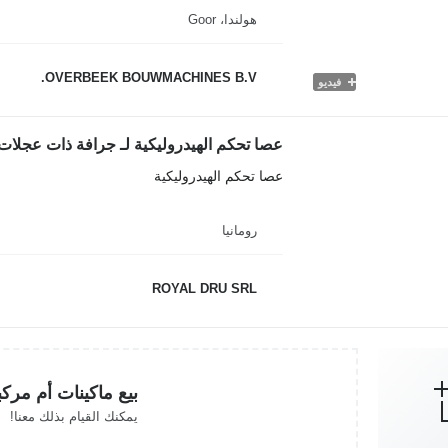
هولندا، Goor
OVERBEEK BOUWMACHINES B.V.
فيديو
عصا تحكم الهيدروليكية لـ جرافة ذات عجلات iebherr L506-11
عصا تحكم الهيدروليكية
رومانيا
ROYAL DRU SRL
بيع ماكينات أم مرك
يمكنك القيام بذلك معنا!