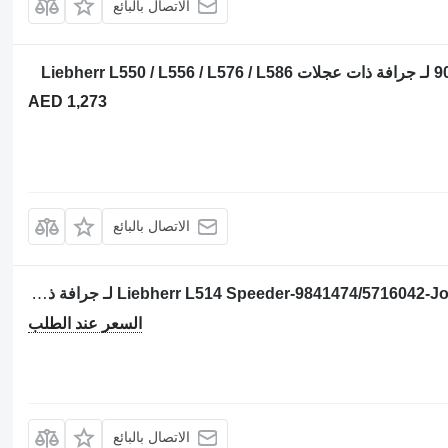
الاتصال بالبائع
AED 1,273
الاتصال بالبائع
عصا تحكم الهيدروليكية Liebherr L514 Speeder-9841474/5716042-Joystick/Steuergriff لـ جرافة ذات عجلات
السعر عند الطلب
الاتصال بالبائع