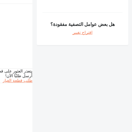
هل بعض عوامل التصفية مفقودة؟
اقتراح تغيير
يتعذر العثور على قط
أرسل طلبًا الآن!
طلب قطعة الغيار