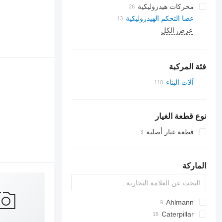
محركات هيدروليكية
عصا التحكم الهيدروليكية
عرض الكل
فئة المركبة
آلات البناء
الحفارات
الرافعات (الأوناش)
نوع قطعة الغيار
شاحنات رافعة
معدات تقليب التربة
لوادر البناء
بلدوزرات
قطعة غيار أصلية
جرافات ذات عجلات
الماركة
Ahlmann
S series
Caterpillar
AL