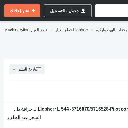
دخول / التسجيل
نشر إعلانك
قطع الغيار Liebherr
قطع الغيار
Machineryline
تاريخ النشر
عصا تحكم الهيدروليكية Liebherr L 544 -5716870/5716528-Pilot control unit/Joystick لـ جرافة ذات عجلات
السعر عند الطلب