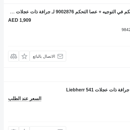
عصا تحكم الهيدروليكية Liebherr وحدة التحكم في التوجيه + عصا التحكم 9002876 لـ جرافة ذات عجلات Liebherr L524 / L542 / L528
AED 1,909
الاتصال بالبائع
السعر عند الطلب