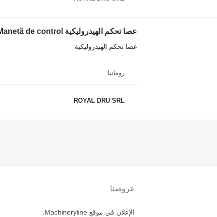
عصا تحكم الهيدروليكية Joystick Manetă de control لـ جرافة ذات عجلات Liebherr
عصا تحكم الهيدروليكية
رومانيا
ROYAL DRU SRL
عروضنا
الإعلان في موقع Machineryline.