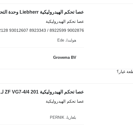
عصا تحكم الهيدروليكية
9002876 8922599 / 8923343 93012607 9842128
هولندا، Ede
Grovema BV
عة غيار؟
عصا تحكم الهيدروليكية ZF VG7-4/4 201 لـ جرافة ذات عجلات Liebherr 541
عصا تحكم الهيدروليكية
بلغاريا، PERNIK