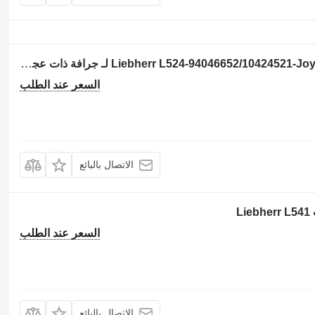
عصا تحكم الهيدروليكية Liebherr L524-94046652/10424521-Joystick/Servo valve لـ جرافة ذات عجلات
السعر عند الطلب
الاتصال بالبائع
L
السعر عند الطلب
الاتصال بالبائع