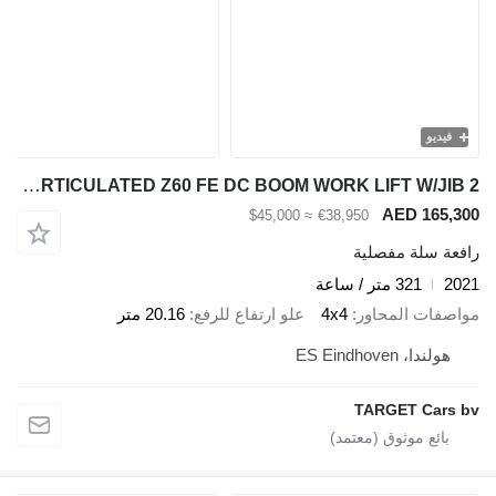
فيديو
Genie Z60/37FE HYBRID 4x4 ARTICULATED Z60 FE DC BOOM WORK LIFT W/JIB 2
AED 165,300
≈ $45,000
€38,950
رافعة سلة مفصلية
2021
321 متر / ساعة
مواصفات المحاور
4x4
علو ارتفاع للرفع
20.16 متر
هولندا، ES Eindhoven
TARGET Cars bv