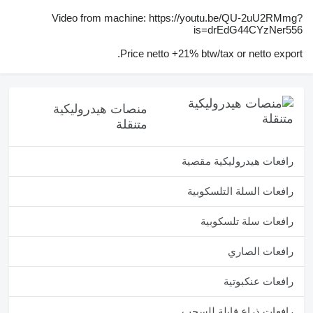
Video from machine: https://youtu.be/QU-2uU2RMmg?
is=drEdG44CYzNer556
Price netto +21% btw/tax or netto export.
منصات هيدروليكية
متنقلة
رافعات هيدروليكية مقصية
رافعات السلة التلسكوبية
رافعات سلة تلسكوبية
رافعات الصاري
رافعات عنكبوتية
رافعات ذراع قابلة للسحب