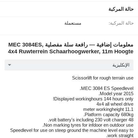
حالة المركبة
حالة المركبة:
مستعملة
معلومات إضافية — رافعة سلة مفصلية MEC 3084ES,
4x4 Ruwterrein Schaarhoogwerker, 11m Hoogte
الإنكليزية
Scissorlift for rough terrain use
MEC 3084 ES Speedlevel.
Model year 2015.
Displayed workinghours 144 hours only!
4x4 all wheel drive
11.1 meter workingheight
Platform capacity 680kg.
48 volt battery's including 230 volt charger.
Non marking tyres for infdoor en outdoor use.
Speedlevel for use on steep ground the machine level easy to
work straight.