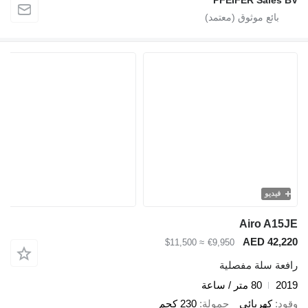
فيديو
Airo A15JE
AED 42,220
≈ $11,500
€9,950
رافعة سلة مفصلية
2019
80 متر / ساعة
وقود
كهربائي
حمولة
230 كجم