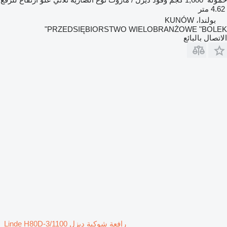
4.62 متر
بولندا، KUNÓW
PRZEDSIĘBIORSTWO WIELOBRANŻOWE "BOLEK"
الاتصال بالبائع
رافعة شوكية ديزل Linde H80D-3/1100