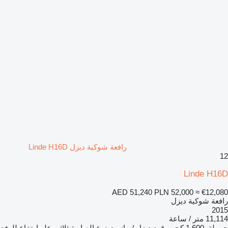
رافعة شوكية ديزل Linde H16D
12
Linde H16D
AED 51,240
PLN 52,000
≈ €12,080
رافعة شوكية ديزل
2015
11,114 متر / ساعة
حمولة
1,600 كجم
وقود
ديزل / مازوت
نوع الصارية
ثلاثي
علو ارتفاع للرفع