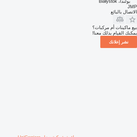
بولندا، Białystok
JMP
الاتصال بالبائع
بيع ماكينات أم مركبات؟
يمكنك القيام بذلك معنا!
نشر إعلانك