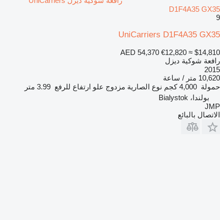
رافعة شوكية ديزل UniCarriers
D1F4A35 GX35
9
UniCarriers D1F4A35 GX35
AED 54,370
€12,820
≈ $14,810
رافعة شوكية ديزل
2015
10,620 متر / ساعة
حمولة
4,000 كجم
نوع الصارية
مزدوج
علو ارتفاع للرفع
3.99 متر
بولندا، Bialystok
JMP
الاتصال بالبائع