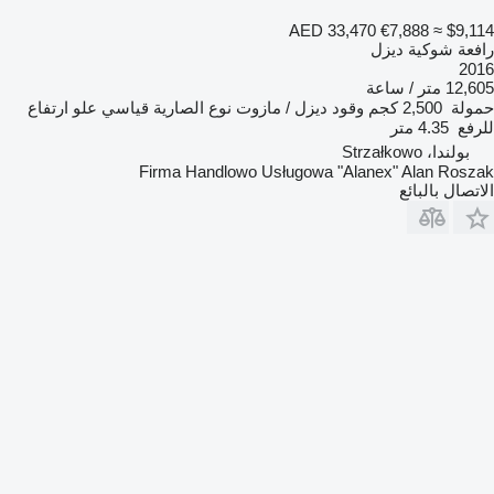
AED 33,470
€7,888
≈ $9,114
رافعة شوكية ديزل
2016
12,605 متر / ساعة
حمولة
2,500 كجم
وقود
ديزل / مازوت
نوع الصارية
قياسي
علو ارتفاع
للرفع
4.35 متر
بولندا، Strzałkowo
Firma Handlowo Usługowa "Alanex" Alan Roszak
الاتصال بالبائع