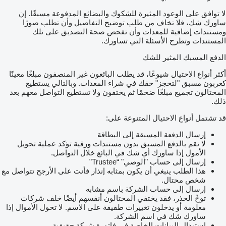
لا توافق على الوعود المثيرة للشكوك والبضائع المدفوعة مسبقًا. إن
ساورك شك، فلا تخاف من طلب توضيح التفاصيل وأن تطلب صورًا
ومستندات إضافية للمعدات وأن تفحص صحة التصديق على تلك
المستندات وتطرح الأسئلة التي تساورك.
الدفع المسبك المثير للشك
أكثر أنواع الاحتيال شيوعًا، قد يطلب البائعون غير المنصفون مبلغًا معينًا
كعربون مسبق "لتحجز" حقك في شراء المعدات. وبالتالي يستطيع
المحتالون تجميع مبلغًا ضخمًا ثم يختفون ولا تستطيع التواصل معهم بعد
ذلك.
قد تشتمل أنواع الاحتيال المتنوعة على:
إرسال الدفعة المسبقة إلى البطاقة
لا تقم بالدفع المسبق بدون مستندات ورقية تؤكد عملية تحويل
الأمول إذا ساورك أي شك في البائع خلال التواصل.
إرسال إلى حساب "الوصي" “Trustee”
هذا الطلب ينبغي أن يكون بمثابه إنذار فأنت على الأرجح تتواصل مع
شخص محتال.
إرسال إلى حساب الشركة باسم مشابه
توخّ الحذر، فقد يختفي المحتالون أنفسهم أيضًا خلف شركات
معلومة أو يدخلون تغييرات طفيفة على الاسم. لا تحول الأموال إذا
ساورك شك في اسم الشركة.
استبدال البيانات الخاصة في فاتورة شركة حقيقية