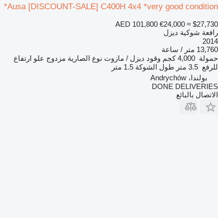
Ausa [DISCOUNT-SALE] C400H 4x4 *very good condition*
AED 101,800
€24,000
≈ $27,730
رافعة شوكية ديزل
2014
13,760 متر / ساعة
حمولة
4,000 كجم
وقود
ديزل / مازوت
نوع الصارية
مزدوج
علو ارتفاع
للرفع
3.5 متر
طول الشوكة
1.5 متر
بولندا، Andrychów
DONE DELIVERIES
الاتصال بالبائع