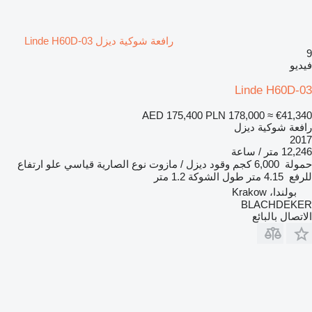
رافعة شوكية ديزل Linde H60D-03
9
فيديو
Linde H60D-03
AED 175,400
PLN 178,000
≈ €41,340
رافعة شوكية ديزل
2017
12,246 متر / ساعة
حمولة
6,000 كجم
وقود
ديزل / مازوت
نوع الصارية
قياسي
علو ارتفاع
للرفع
4.15 متر
طول الشوكة
1.2 متر
بولندا، Krakow
BLACHDEKER
الاتصال بالبائع