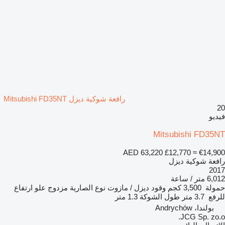
رافعة شوكية ديزل Mitsubishi FD35NT
20
فيديو
Mitsubishi FD35NT
AED 63,220
£12,770
≈ €14,900
رافعة شوكية ديزل
2017
6,012 متر / ساعة
حمولة
3,500 كجم
وقود
ديزل / مازوت
نوع الصارية
مزدوج
علو ارتفاع
للرفع
3.7 متر
طول الشوكة
1.3 متر
بولندا، Andrychów
JCG Sp. zo.o.