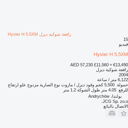
رافعة شوكية ديزل Hyster H 5.5XM
15
فيديو
Hyster H 5.5XM
AED 57,230
£11,560
≈ €13,490
رافعة شوكية ديزل
2004
6,122 متر / ساعة
حمولة
5,500 كجم
وقود
ديزل / مازوت
نوع الصارية
مزدوج
علو ارتفاع
للرفع
4.05 متر
طول الشوكة
1.2 متر
بولندا، Andrychów
JCG Sp. zo.o.
الاتصال بالبائع