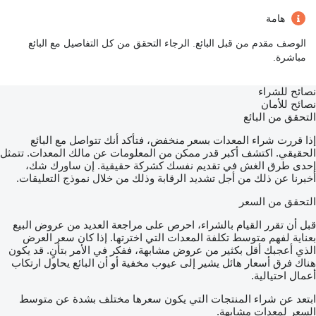
هامة
الوصف مقدم من قبل البائع. الرجاء التحقق من كل التفاصيل مع البائع
مباشرة.
نصائح للشراء
نصائح للأمان
التحقق من البائع
إذا قررت شراء المعدات بسعر منخفض، فتأكد أنك تتواصل مع البائع
الحقيقي. اكتشف أكبر قدر ممكن من المعلومات عن مالك المعدات. تتمثل
إحدى طرق الغش في تقديم نفسك كشركة حقيقية. إن ساورك شك،
أخبرنا عن ذلك من أجل تشديد الرقابة وذلك من خلال نموذج التعليقات.
التحقق من السعر
قبل أن تقرر القيام بالشراء، احرص على مراجعة العديد من عروض البيع
بعناية لفهم متوسط تكلفة المعدات التي اخترتها. إذا كان سعر العرض
الذي أعجبك أقل بكثير من عروض مشابهة، ففكر في الأمر بتأنٍ. قد يكون
هناك فرق أسعار هائل يشير إلى عيوب مخفية أو أن البائع يحاول ارتكاب
أعمال احتيالية.
ابتعد عن شراء المنتجات التي يكون سعرها مختلف بشدة عن متوسط
السعر لمعدات مشابهة.