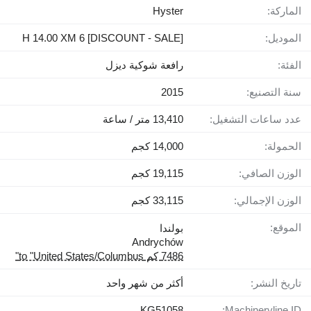
الماركة:
Hyster
الموديل:
[DISCOUNT - SALE] H 14.00 XM 6
الفئة:
رافعة شوكية ديزل
سنة التصنيع:
2015
عدد ساعات التشغيل:
13,410 متر / ساعة
الحمولة:
14,000 كجم
الوزن الصافي:
19,115 كجم
الوزن الإجمالي:
33,115 كجم
الموقع:
بولندا
Andrychów
7486 كم to "United States/Columbus"
تاريخ النشر:
أكثر من شهر واحد
KG51058
Machineryline ID: