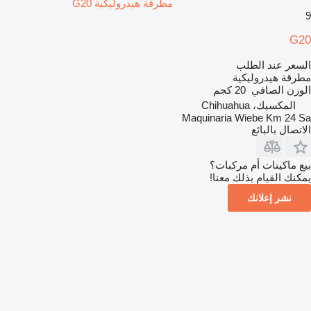
مطرقة هيدروليكية G20
9
G20
السعر عند الطلب
مطرقة هيدروليكية
الوزن الصافي
20 كجم
المكسيك، Chihuahua
Maquinaria Wiebe Km 24 Sa
الاتصال بالبائع
بيع ماكينات أم مركبات؟
يمكنك القيام بذلك معنا!
نشر إعلانك