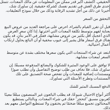
الحقيقي. اكتشف أكبر قدر ممكن من المعلومات عن مالك المعدات. تتمثل
إحدى طرق الغش في تقديم نفسك كشركة حقيقية. إن ساورك شك،
أخبرنا عن ذلك من أجل تشديد الرقابة وذلك من خلال نموذج التعليقات.
التحقق من السعر
قبل أن تقرر القيام بالشراء، احرص على مراجعة العديد من عروض البيع
بعناية لفهم متوسط تكلفة المعدات التي اخترتها. إذا كان سعر العرض
الذي أعجبك أقل بكثير من عروض مشابهة، ففكر في الأمر بتأنٍ. قد يكون
هناك فرق أسعار هائل يشير إلى عيوب مخفية أو أن البائع يحاول ارتكاب
أعمال احتيالية.
ابتعد عن شراء المنتجات التي يكون سعرها مختلف بشدة عن متوسط
السعر لمعدات مشابهة.
لا توافق على الوعود المثيرة للشكوك والبضائع المدفوعة مسبقًا. إن
ساورك شك، فلا تخاف من طلب توضيح التفاصيل وأن تطلب صورًا
ومستندات إضافية للمعدات وأن تفحص صحة التصديق على تلك
المستندات وتطرح الأسئلة التي تساورك.
الدفع المسبك المثير للشك
أكثر أنواع الاحتيال شيوعًا، قد يطلب البائعون غير المنصفون مبلغًا معينًا
كعربون مسبق "لتحجز" حقك في شراء المعدات. وبالتالي يستطيع
المحتالون تجميع مبلغًا ضخمًا ثم يختفون ولا تستطيع التواصل معهم بعد
ذلك.