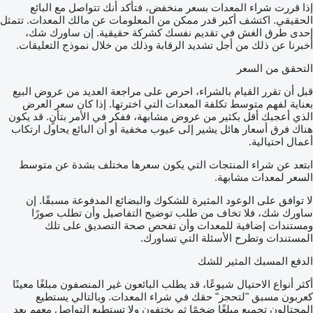
إذا قررت شراء المعدات بسعر منخفض، فتأكد أنك تتواصل مع البائع
الحقيقي. اكتشف أكبر قدر ممكن من المعلومات عن مالك المعدات. تتمثل
إحدى طرق الغش في تقديم نفسك كشركة حقيقية. إن ساورك شك،
أخبرنا عن ذلك من أجل تشديد الرقابة وذلك من خلال نموذج التعليقات.
التحقق من السعر
قبل أن تقرر القيام بالشراء، احرص على مراجعة العديد من عروض البيع
بعناية لفهم متوسط تكلفة المعدات التي اخترتها. إذا كان سعر العرض
الذي أعجبك أقل بكثير من عروض مشابهة، ففكر في الأمر بتأنٍ. قد يكون
هناك فرق أسعار هائل يشير إلى عيوب مخفية أو أن البائع يحاول ارتكاب
أعمال احتيالية.
ابتعد عن شراء المنتجات التي يكون سعرها مختلف بشدة عن متوسط
السعر لمعدات مشابهة.
لا توافق على الوعود المثيرة للشكوك والبضائع المدفوعة مسبقًا. إن
ساورك شك، فلا تخاف من طلب توضيح التفاصيل وأن تطلب صورًا
ومستندات إضافية للمعدات وأن تفحص صحة التصديق على تلك
المستندات وتطرح الأسئلة التي تساورك.
الدفع المسبك المثير للشك
أكثر أنواع الاحتيال شيوعًا، قد يطلب البائعون غير المنصفون مبلغًا معينًا
كعربون مسبق "لتحجز" حقك في شراء المعدات. وبالتالي يستطيع
المحتالون تجميع مبلغًا ضخمًا ثم يختفون ولا تستطيع التواصل معهم بعد