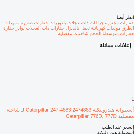
انظر أيضا:
حفارات مجنزرة
جرافات ذات عجلات
بلدوزرات
حفارات صغيرة
ممهدات
الطرق
مولدات كهربائية تعمل بالديزل
حفارات ذات العجلات
لوادر حفارة
حفارات متوسطة الحجم
شاحنات مفصلية
إعلانات مماثلة
1
أسطوانة هيدروليكية Caterpillar 247-4883 2474883 لـ شاحنة
مفصلية Caterpillar 776D, 777D
السعر عند الطلب
أسطوانة هيدروليكية