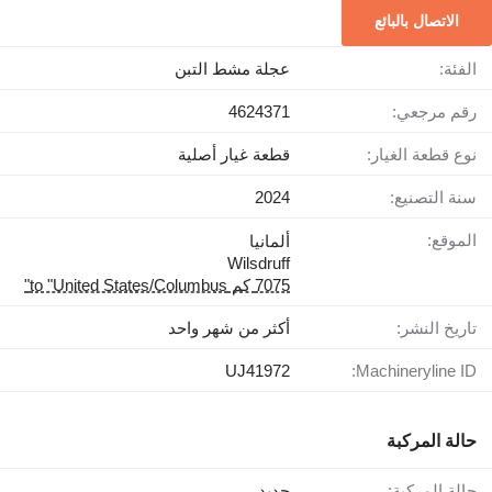
الاتصال بالبائع
الفئة:
عجلة مشط التبن
رقم مرجعي:
4624371
نوع قطعة الغيار:
قطعة غيار أصلية
سنة التصنيع:
2024
الموقع:
ألمانيا
Wilsdruff
7075 كم to "United States/Columbus"
تاريخ النشر:
أكثر من شهر واحد
UJ41972
Machineryline ID:
حالة المركبة
حالة المركبة:
جديد