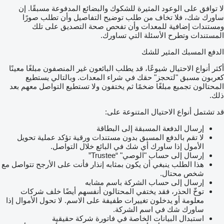
لا توافق على الوعود المثيرة للشكوك والبضائع المدفوعة مسبقًا. إن
ساورك شك، فلا تخاف من طلب توضيح التفاصيل وأن تطلب صورًا
ومستندات إضافية للمعدات وأن تفحص صحة التصديق على تلك
المستندات وتطرح الأسئلة التي تساورك.
الدفع المسبك المثير للشك
أكثر أنواع الاحتيال شيوعًا، قد يطلب البائعون غير المنصفون مبلغًا معينًا
كعربون مسبق "لتحجز" حقك في شراء المعدات. وبالتالي يستطيع
المحتالون تجميع مبلغًا ضخمًا ثم يختفون ولا تستطيع التواصل معهم بعد
ذلك.
قد تشتمل أنواع الاحتيال المتنوعة على:
إرسال الدفعة المسبقة إلى البطاقة
لا تقم بالدفع المسبق بدون مستندات ورقية تؤكد عملية تحويل
الأمول إذا ساورك أي شك في البائع خلال التواصل.
إرسال إلى حساب "الوصي" “Trustee”
هذا الطلب ينبغي أن يكون بمثابه إنذار فأنت على الأرجح تتواصل مع
شخص محتال.
إرسال إلى حساب الشركة باسم مشابه
توخّ الحذر، فقد يختفي المحتالون أنفسهم أيضًا خلف شركات
معلومة أو يدخلون تغييرات طفيفة على الاسم. لا تحول الأموال إذا
ساورك شك في اسم الشركة.
استبدال البيانات الخاصة في فاتورة شركة حقيقية