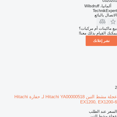
0320201
ألمانيا، Wilsdruff
TechnikExpert
الاتصال بالبائع
بيع ماكينات أم مركبات؟
يمكنك القيام بذلك معنا!
نشر إعلانك
2
عجلة مشط التبن Hitachi YA00000518 لـ حفارة Hitachi
EX1200, EX1200-6
السعر عند الطلب
عجلة مشط التبن