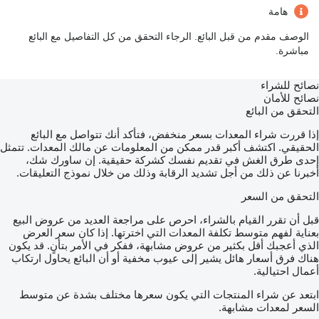
هامة
الوصف مقدم من قبل البائع. الرجاء التحقق من كل التفاصيل مع البائع
مباشرة.
نصائح للشراء
نصائح للأمان
التحقق من البائع
إذا قررت شراء المعدات بسعر منخفض، فتأكد أنك تتواصل مع البائع
الحقيقي. اكتشف أكبر قدر ممكن من المعلومات عن مالك المعدات. تتمثل
إحدى طرق الغش في تقديم نفسك كشركة حقيقية. إن ساورك شك،
أخبرنا عن ذلك من أجل تشديد الرقابة وذلك من خلال نموذج التعليقات.
التحقق من السعر
قبل أن تقرر القيام بالشراء، احرص على مراجعة العديد من عروض البيع
بعناية لفهم متوسط تكلفة المعدات التي اخترتها. إذا كان سعر العرض
الذي أعجبك أقل بكثير من عروض مشابهة، ففكر في الأمر بتأنٍ. قد يكون
هناك فرق أسعار هائل يشير إلى عيوب مخفية أو أن البائع يحاول ارتكاب
أعمال احتيالية.
ابتعد عن شراء المنتجات التي يكون سعرها مختلف بشدة عن متوسط
السعر لمعدات مشابهة.