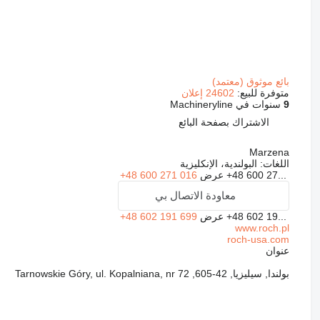
بائع موثوق (معتمد)
متوفرة للبيع:
24602 إعلان
9
سنوات في Machineryline
الاشتراك بصفحة البائع
Marzena
اللغات:
البولندية، الإنكليزية
+48 600 27...
عرض
+48 600 271 016
معاودة الاتصال بي
+48 602 19...
عرض
+48 602 191 699
www.roch.pl
roch-usa.com
عنوان
بولندا, سيليزيا, 42-605, Tarnowskie Góry, ul. Kopalniana, nr 72