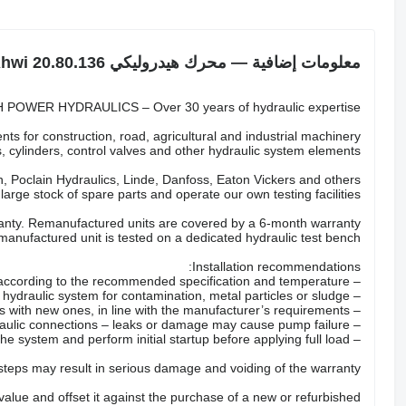
معلومات إضافية — محرك هيدروليكي Ahwi 20.80.136
POWER HYDRAULICS – Over 30 years of hydraulic expertise.
ts for construction, road, agricultural and industrial machinery.
 cylinders, control valves and other hydraulic system elements.
 Poclain Hydraulics, Linde, Danfoss, Eaton Vickers and others.
arge stock of spare parts and operate our own testing facilities.
nty. Remanufactured units are covered by a 6-month warranty.
anufactured unit is tested on a dedicated hydraulic test bench.
Installation recommendations:
– Fill the pump with the correct hydraulic oil according to the recommended specification and temperature.
– Check the hydraulic system for contamination, metal particles or sludge.
– Replace all hydraulic filters with new ones, in line with the manufacturer’s requirements.
– Inspect hoses, valves and hydraulic connections – leaks or damage may cause pump failure.
– Properly bleed the system and perform initial startup before applying full load.
 steps may result in serious damage and voiding of the warranty.
 value and offset it against the purchase of a new or refurbished