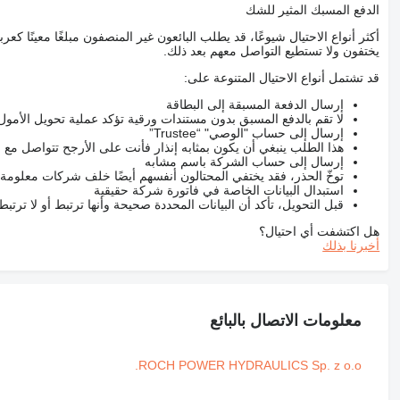
الدفع المسبك المثير للشك
أكثر أنواع الاحتيال شيوعًا، قد يطلب البائعون غير المنصفون مبلغًا معينًا 
يختفون ولا تستطيع التواصل معهم بعد ذلك.
قد تشتمل أنواع الاحتيال المتنوعة على:
إرسال الدفعة المسبقة إلى البطاقة
لا تقم بالدفع المسبق بدون مستندات ورقية تؤكد عملية تحويل الأمول
إرسال إلى حساب "الوصي" “Trustee”
هذا الطلب ينبغي أن يكون بمثابه إنذار فأنت على الأرجح تتواصل م
إرسال إلى حساب الشركة باسم مشابه
توخّ الحذر، فقد يختفي المحتالون أنفسهم أيضًا خلف شركات معلومة
استبدال البيانات الخاصة في فاتورة شركة حقيقية
قبل التحويل، تأكد أن البيانات المحددة صحيحة وأنها ترتبط أو لا ترتب
هل اكتشفت أي احتيال؟
أخبرنا بذلك
معلومات الاتصال بالبائع
ROCH POWER HYDRAULICS Sp. z o.o.