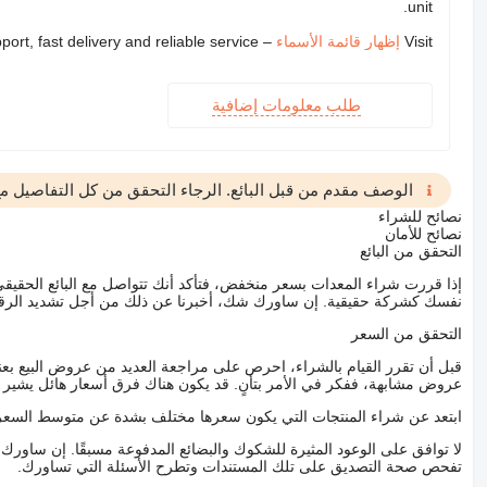
unit.
Visit
إظهار قائمة الأسماء
– we provide expert support, fast delivery and reliable service
طلب معلومات إضافية
الوصف مقدم من قبل البائع. الرجاء التحقق من كل التفاصيل مع 
نصائح للشراء
نصائح للأمان
التحقق من البائع
إذا قررت شراء المعدات بسعر منخفض، فتأكد أنك تتواصل مع البائع الحق
نفسك كشركة حقيقية. إن ساورك شك، أخبرنا عن ذلك من أجل تشديد الرقاب
التحقق من السعر
قبل أن تقرر القيام بالشراء، احرص على مراجعة العديد من عروض البيع بعن
عروض مشابهة، ففكر في الأمر بتأنٍ. قد يكون هناك فرق أسعار هائل يشير إلى
ابتعد عن شراء المنتجات التي يكون سعرها مختلف بشدة عن متوسط السعر
لا توافق على الوعود المثيرة للشكوك والبضائع المدفوعة مسبقًا. إن ساو
تفحص صحة التصديق على تلك المستندات وتطرح الأسئلة التي تساورك.