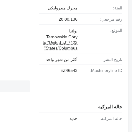
الفئة:
محرك هيدروليكي
رقم مرجعي:
20.80.136
الموقع:
بولندا
Tarnowskie Góry
7423 كم to "United
States/Columbus"
تاريخ النشر:
أكثر من شهر واحد
EZ46543
Machineryline ID:
حالة المركبة
حالة المركبة:
جديد