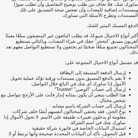
ساورك شك، فلا تخاف من طلب توضيح التفاصيل وأن تطلب صورًا
ومستندات إضافية للمعدات وأن تفحص صحة التصديق على تلك
المستندات وتطرح الأسئلة التي تساورك.
الدفع المسبك المثير للشك
أكثر أنواع الاحتيال شيوعًا، قد يطلب البائعون غير المنصفون مبلغًا معينًا
كعربون مسبق "لتحجز" حقك في شراء المعدات. وبالتالي يستطيع
المحتالون تجميع مبلغًا ضخمًا ثم يختفون ولا تستطيع التواصل معهم بعد
ذلك.
قد تشتمل أنواع الاحتيال المتنوعة على:
إرسال الدفعة المسبقة إلى البطاقة
لا تقم بالدفع المسبق بدون مستندات ورقية تؤكد عملية تحويل
الأمول إذا ساورك أي شك في البائع خلال التواصل.
إرسال إلى حساب "الوصي" “Trustee”
هذا الطلب ينبغي أن يكون بمثابه إنذار فأنت على الأرجح تتواصل مع
شخص محتال.
إرسال إلى حساب الشركة باسم مشابه
توخّ الحذر، فقد يختفي المحتالون أنفسهم أيضًا خلف شركات
معلومة أو يدخلون تغييرات طفيفة على الاسم. لا تحول الأموال إذا
ساورك شك في اسم الشركة.
استبدال البيانات الخاصة في فاتورة شركة حقيقية
قبل التحويل، تأكد أن البيانات المحددة صحيحة وأنها ترتبط أو لا