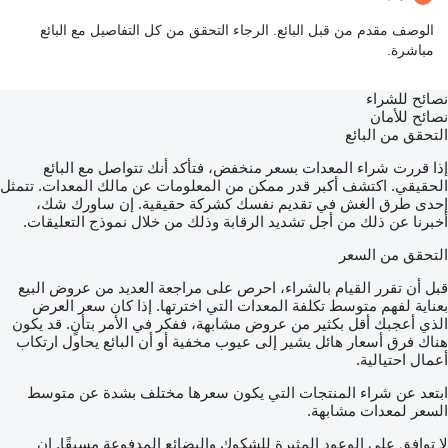
الوصف مقدم من قبل البائع. الرجاء التحقق من كل التفاصيل مع البائع
مباشرة.
نصائح للشراء
نصائح للأمان
التحقق من البائع
إذا قررت شراء المعدات بسعر منخفض، فتأكد أنك تتواصل مع البائع
الحقيقي. اكتشف أكبر قدر ممكن من المعلومات عن مالك المعدات. تتمثل
إحدى طرق الغش في تقديم نفسك كشركة حقيقية. إن ساورك شك،
أخبرنا عن ذلك من أجل تشديد الرقابة وذلك من خلال نموذج التعليقات.
التحقق من السعر
قبل أن تقرر القيام بالشراء، احرص على مراجعة العديد من عروض البيع
بعناية لفهم متوسط تكلفة المعدات التي اخترتها. إذا كان سعر العرض
الذي أعجبك أقل بكثير من عروض مشابهة، ففكر في الأمر بتأنٍ. قد يكون
هناك فرق أسعار هائل يشير إلى عيوب مخفية أو أن البائع يحاول ارتكاب
أعمال احتيالية.
ابتعد عن شراء المنتجات التي يكون سعرها مختلف بشدة عن متوسط
السعر لمعدات مشابهة.
لا توافق على الوعود المثيرة للشكوك والبضائع المدفوعة مسبقًا. إن