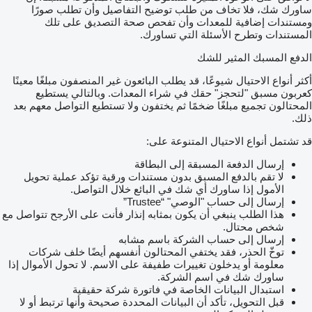
ساورك شك، فلا تخاف من طلب توضيح التفاصيل وأن تطلب صورًا
ومستندات إضافية للمعدات وأن تفحص صحة التصديق على تلك
المستندات وتطرح الأسئلة التي تساورك.
الدفع المسبك المثير للشك
أكثر أنواع الاحتيال شيوعًا، قد يطلب البائعون غير المنصفون مبلغًا معينًا
كعربون مسبق "لتحجز" حقك في شراء المعدات. وبالتالي يستطيع
المحتالون تجميع مبلغًا ضخمًا ثم يختفون ولا تستطيع التواصل معهم بعد
ذلك.
قد تشتمل أنواع الاحتيال المتنوعة على:
إرسال الدفعة المسبقة إلى البطاقة
لا تقم بالدفع المسبق بدون مستندات ورقية تؤكد عملية تحويل
الأمول إذا ساورك أي شك في البائع خلال التواصل.
إرسال إلى حساب "الوصي" “Trustee”
هذا الطلب ينبغي أن يكون بمثابه إنذار فأنت على الأرجح تتواصل مع
شخص محتال.
إرسال إلى حساب الشركة باسم مشابه
توخّ الحذر، فقد يختفي المحتالون أنفسهم أيضًا خلف شركات
معلومة أو يدخلون تغييرات طفيفة على الاسم. لا تحول الأموال إذا
ساورك شك في اسم الشركة.
استبدال البيانات الخاصة في فاتورة شركة حقيقية
قبل التحويل، تأكد أن البيانات المحددة صحيحة وأنها ترتبط أو لا