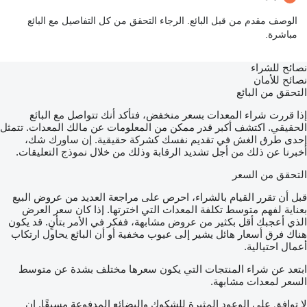
الوصف مقدم من قبل البائع. الرجاء التحقق من كل التفاصيل مع البائع
مباشرة.
نصائح للشراء
نصائح للأمان
التحقق من البائع
إذا قررت شراء المعدات بسعر منخفض، فتأكد أنك تتواصل مع البائع
الحقيقي. اكتشف أكبر قدر ممكن من المعلومات عن مالك المعدات. تتمثل
إحدى طرق الغش في تقديم نفسك كشركة حقيقية. إن ساورك شك،
أخبرنا عن ذلك من أجل تشديد الرقابة وذلك من خلال نموذج التعليقات.
التحقق من السعر
قبل أن تقرر القيام بالشراء، احرص على مراجعة العديد من عروض البيع
بعناية لفهم متوسط تكلفة المعدات التي اخترتها. إذا كان سعر العرض
الذي أعجبك أقل بكثير من عروض مشابهة، ففكر في الأمر بتأنٍ. قد يكون
هناك فرق أسعار هائل يشير إلى عيوب مخفية أو أن البائع يحاول ارتكاب
أعمال احتيالية.
ابتعد عن شراء المنتجات التي يكون سعرها مختلف بشدة عن متوسط
السعر لمعدات مشابهة.
لا توافق على الوعود المثيرة للشكوك والبضائع المدفوعة مسبقًا. إن