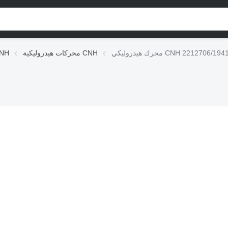
يدروليكي CNH 2212706/1941809
محركات هيدروليكية CNH
الوحدات الهيد