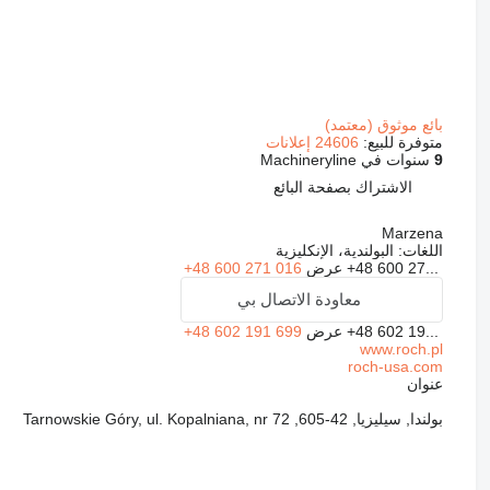
بائع موثوق (معتمد)
متوفرة للبيع:
24606 إعلانات
9
سنوات في Machineryline
الاشتراك بصفحة البائع
Marzena
اللغات:
البولندية، الإنكليزية
+48 600 27...
عرض
+48 600 271 016
معاودة الاتصال بي
+48 602 19...
عرض
+48 602 191 699
www.roch.pl
roch-usa.com
عنوان
بولندا, سيليزيا, 42-605, Tarnowskie Góry, ul. Kopalniana, nr 72