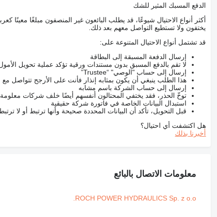
الدفع المسبك المثير للشك
أكثر أنواع الاحتيال شيوعًا، قد يطلب البائعون غير المنصفون مبلغًا معينًا 
يختفون ولا تستطيع التواصل معهم بعد ذلك.
قد تشتمل أنواع الاحتيال المتنوعة على:
إرسال الدفعة المسبقة إلى البطاقة
لا تقم بالدفع المسبق بدون مستندات ورقية تؤكد عملية تحويل الأمول
إرسال إلى حساب "الوصي" “Trustee”
هذا الطلب ينبغي أن يكون بمثابه إنذار فأنت على الأرجح تتواصل م
إرسال إلى حساب الشركة باسم مشابه
توخّ الحذر، فقد يختفي المحتالون أنفسهم أيضًا خلف شركات معلومة
استبدال البيانات الخاصة في فاتورة شركة حقيقية
قبل التحويل، تأكد أن البيانات المحددة صحيحة وأنها ترتبط أو لا ترتب
هل اكتشفت أي احتيال؟
أخبرنا بذلك
معلومات الاتصال بالبائع
ROCH POWER HYDRAULICS Sp. z o.o.