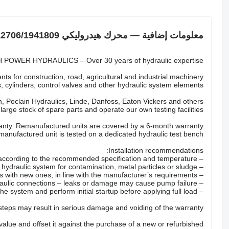
معلومات إضافية — محرك هيدروليكي CNH 2212706/1941809
POWER HYDRAULICS – Over 30 years of hydraulic expertise.
ts for construction, road, agricultural and industrial machinery.
 cylinders, control valves and other hydraulic system elements.
 Poclain Hydraulics, Linde, Danfoss, Eaton Vickers and others.
arge stock of spare parts and operate our own testing facilities.
nty. Remanufactured units are covered by a 6-month warranty.
anufactured unit is tested on a dedicated hydraulic test bench.
Installation recommendations:
– Fill the pump with the correct hydraulic oil according to the recommended specification and temperature.
– Check the hydraulic system for contamination, metal particles or sludge.
– Replace all hydraulic filters with new ones, in line with the manufacturer’s requirements.
– Inspect hoses, valves and hydraulic connections – leaks or damage may cause pump failure.
– Properly bleed the system and perform initial startup before applying full load.
 steps may result in serious damage and voiding of the warranty.
 value and offset it against the purchase of a new or refurbished