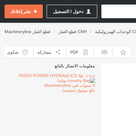
دخول / التسجيل
نشر إعلانك
روليكية CNH
قطع الغيار CNH
قطع الغيار
Machineryline
PDF
مشاركة
شكوى
معلومات الاتصال بالبائع
ROCH POWER HYDRAULICS Sp. z o.o.
بولندا
9 سنوات في Machineryline
بائع موثوق (معتمد)