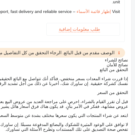
unit.
Visit
إظهار قائمة الأسماء
– we provide expert support, fast delivery and reliable service
طلب معلومات إضافية
الوصف مقدم من قبل البائع. الرجاء التحقق من كل التفاصيل مع 
نصائح للشراء
نصائح للأمان
التحقق من البائع
إذا قررت شراء المعدات بسعر منخفض، فتأكد أنك تتواصل مع البائع الحق
نفسك كشركة حقيقية. إن ساورك شك، أخبرنا عن ذلك من أجل تشديد الرقاب
التحقق من السعر
قبل أن تقرر القيام بالشراء، احرص على مراجعة العديد من عروض البيع بعن
عروض مشابهة، ففكر في الأمر بتأنٍ. قد يكون هناك فرق أسعار هائل يشير إلى
ابتعد عن شراء المنتجات التي يكون سعرها مختلف بشدة عن متوسط السعر
لا توافق على الوعود المثيرة للشكوك والبضائع المدفوعة مسبقًا. إن ساو
تفحص صحة التصديق على تلك المستندات وتطرح الأسئلة التي تساورك.