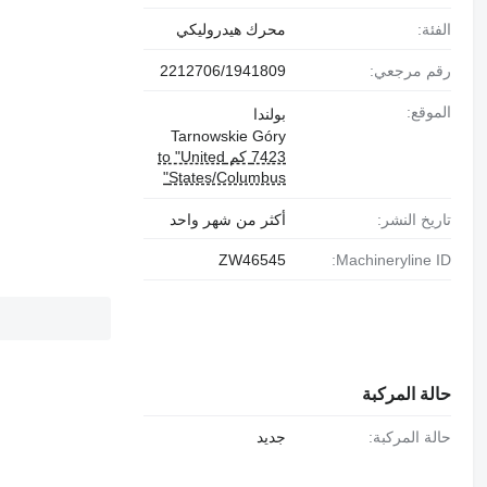
الفئة:
محرك هيدروليكي
رقم مرجعي:
2212706/1941809
الموقع:
بولندا
Tarnowskie Góry
7423 كم to "United
States/Columbus"
تاريخ النشر:
أكثر من شهر واحد
ZW46545
Machineryline ID:
حالة المركبة
حالة المركبة:
جديد