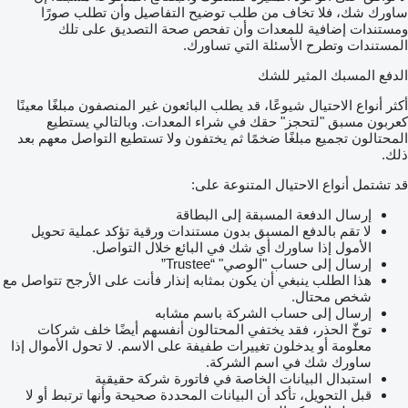
ساورك شك، فلا تخاف من طلب توضيح التفاصيل وأن تطلب صورًا
ومستندات إضافية للمعدات وأن تفحص صحة التصديق على تلك
المستندات وتطرح الأسئلة التي تساورك.
الدفع المسبك المثير للشك
أكثر أنواع الاحتيال شيوعًا، قد يطلب البائعون غير المنصفون مبلغًا معينًا
كعربون مسبق "لتحجز" حقك في شراء المعدات. وبالتالي يستطيع
المحتالون تجميع مبلغًا ضخمًا ثم يختفون ولا تستطيع التواصل معهم بعد
ذلك.
قد تشتمل أنواع الاحتيال المتنوعة على:
إرسال الدفعة المسبقة إلى البطاقة
لا تقم بالدفع المسبق بدون مستندات ورقية تؤكد عملية تحويل
الأمول إذا ساورك أي شك في البائع خلال التواصل.
إرسال إلى حساب "الوصي" “Trustee”
هذا الطلب ينبغي أن يكون بمثابه إنذار فأنت على الأرجح تتواصل مع
شخص محتال.
إرسال إلى حساب الشركة باسم مشابه
توخّ الحذر، فقد يختفي المحتالون أنفسهم أيضًا خلف شركات
معلومة أو يدخلون تغييرات طفيفة على الاسم. لا تحول الأموال إذا
ساورك شك في اسم الشركة.
استبدال البيانات الخاصة في فاتورة شركة حقيقية
قبل التحويل، تأكد أن البيانات المحددة صحيحة وأنها ترتبط أو لا