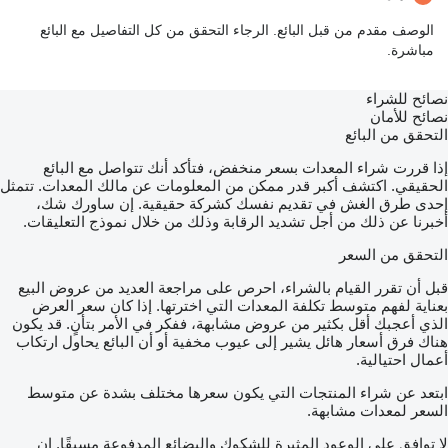
الوصف مقدم من قبل البائع. الرجاء التحقق من كل التفاصيل مع البائع
مباشرة.
نصائح للشراء
نصائح للأمان
التحقق من البائع
إذا قررت شراء المعدات بسعر منخفض، فتأكد أنك تتواصل مع البائع
الحقيقي. اكتشف أكبر قدر ممكن من المعلومات عن مالك المعدات. تتمثل
إحدى طرق الغش في تقديم نفسك كشركة حقيقية. إن ساورك شك،
أخبرنا عن ذلك من أجل تشديد الرقابة وذلك من خلال نموذج التعليقات.
التحقق من السعر
قبل أن تقرر القيام بالشراء، احرص على مراجعة العديد من عروض البيع
بعناية لفهم متوسط تكلفة المعدات التي اخترتها. إذا كان سعر العرض
الذي أعجبك أقل بكثير من عروض مشابهة، ففكر في الأمر بتأنٍ. قد يكون
هناك فرق أسعار هائل يشير إلى عيوب مخفية أو أن البائع يحاول ارتكاب
أعمال احتيالية.
ابتعد عن شراء المنتجات التي يكون سعرها مختلف بشدة عن متوسط
السعر لمعدات مشابهة.
لا توافق على الوعود المثيرة للشكوك والبضائع المدفوعة مسبقًا. إن