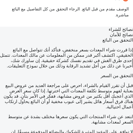
الوصف مقدم من قبل البائع. الرجاء التحقق من كل التفاصيل مع البائع
مباشرة.
نصائح للشراء
نصائح للأمان
التحقق من البائع
إذا قررت شراء المعدات بسعر منخفض، فتأكد أنك تتواصل مع البائع
الحقيقي. اكتشف أكبر قدر ممكن من المعلومات عن مالك المعدات. تتمثل
إحدى طرق الغش في تقديم نفسك كشركة حقيقية. إن ساورك شك،
أخبرنا عن ذلك من أجل تشديد الرقابة وذلك من خلال نموذج التعليقات.
التحقق من السعر
قبل أن تقرر القيام بالشراء، احرص على مراجعة العديد من عروض البيع
بعناية لفهم متوسط تكلفة المعدات التي اخترتها. إذا كان سعر العرض
الذي أعجبك أقل بكثير من عروض مشابهة، ففكر في الأمر بتأنٍ. قد يكون
هناك فرق أسعار هائل يشير إلى عيوب مخفية أو أن البائع يحاول ارتكاب
أعمال احتيالية.
ابتعد عن شراء المنتجات التي يكون سعرها مختلف بشدة عن متوسط
السعر لمعدات مشابهة.
لا توافق على الوعود المثيرة للشكوك والبضائع المدفوعة مسبقًا. إن