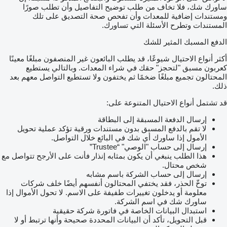
ساورك شك، فلا تخاف من طلب توضيح التفاصيل وأن تطلب صورًا
ومستندات إضافية للمعدات وأن تفحص صحة التصديق على تلك
المستندات وتطرح الأسئلة التي تساورك.
الدفع المسبك المثير للشك
أكثر أنواع الاحتيال شيوعًا، قد يطلب البائعون غير المنصفون مبلغًا معينًا
كعربون مسبق "لتحجز" حقك في شراء المعدات. وبالتالي يستطيع
المحتالون تجميع مبلغًا ضخمًا ثم يختفون ولا تستطيع التواصل معهم بعد
ذلك.
قد تشتمل أنواع الاحتيال المتنوعة على:
إرسال الدفعة المسبقة إلى البطاقة
لا تقم بالدفع المسبق بدون مستندات ورقية تؤكد عملية تحويل
الأمول إذا ساورك أي شك في البائع خلال التواصل.
إرسال إلى حساب "الوصي" “Trustee”
هذا الطلب ينبغي أن يكون بمثابه إنذار فأنت على الأرجح تتواصل مع
شخص محتال.
إرسال إلى حساب الشركة باسم مشابه
توخّ الحذر، فقد يختفي المحتالون أنفسهم أيضًا خلف شركات
معلومة أو يدخلون تغييرات طفيفة على الاسم. لا تحول الأموال إذا
ساورك شك في اسم الشركة.
استبدال البيانات الخاصة في فاتورة شركة حقيقية
قبل التحويل، تأكد أن البيانات المحددة صحيحة وأنها ترتبط أو لا