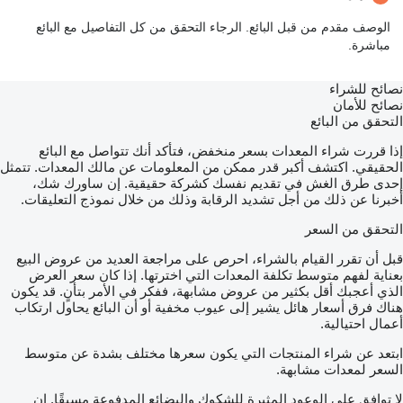
الوصف مقدم من قبل البائع. الرجاء التحقق من كل التفاصيل مع البائع
مباشرة.
نصائح للشراء
نصائح للأمان
التحقق من البائع
إذا قررت شراء المعدات بسعر منخفض، فتأكد أنك تتواصل مع البائع
الحقيقي. اكتشف أكبر قدر ممكن من المعلومات عن مالك المعدات. تتمثل
إحدى طرق الغش في تقديم نفسك كشركة حقيقية. إن ساورك شك،
أخبرنا عن ذلك من أجل تشديد الرقابة وذلك من خلال نموذج التعليقات.
التحقق من السعر
قبل أن تقرر القيام بالشراء، احرص على مراجعة العديد من عروض البيع
بعناية لفهم متوسط تكلفة المعدات التي اخترتها. إذا كان سعر العرض
الذي أعجبك أقل بكثير من عروض مشابهة، ففكر في الأمر بتأنٍ. قد يكون
هناك فرق أسعار هائل يشير إلى عيوب مخفية أو أن البائع يحاول ارتكاب
أعمال احتيالية.
ابتعد عن شراء المنتجات التي يكون سعرها مختلف بشدة عن متوسط
السعر لمعدات مشابهة.
لا توافق على الوعود المثيرة للشكوك والبضائع المدفوعة مسبقًا. إن