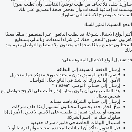
ساورك شك، فلا تخاف من طلب توضيح التفاصيل وأن تطلب صورًا
ومستندات إضافية للمعدات وأن تفحص صحة التصديق على تلك
المستندات وتطرح الأسئلة التي تساورك.
الدفع المسبك المثير للشك
أكثر أنواع الاحتيال شيوعًا، قد يطلب البائعون غير المنصفون مبلغًا معينًا
كعربون مسبق "لتحجز" حقك في شراء المعدات. وبالتالي يستطيع
المحتالون تجميع مبلغًا ضخمًا ثم يختفون ولا تستطيع التواصل معهم بعد
ذلك.
قد تشتمل أنواع الاحتيال المتنوعة على:
إرسال الدفعة المسبقة إلى البطاقة
لا تقم بالدفع المسبق بدون مستندات ورقية تؤكد عملية تحويل
الأمول إذا ساورك أي شك في البائع خلال التواصل.
إرسال إلى حساب "الوصي" “Trustee”
هذا الطلب ينبغي أن يكون بمثابه إنذار فأنت على الأرجح تتواصل مع
شخص محتال.
إرسال إلى حساب الشركة باسم مشابه
توخّ الحذر، فقد يختفي المحتالون أنفسهم أيضًا خلف شركات
معلومة أو يدخلون تغييرات طفيفة على الاسم. لا تحول الأموال إذا
ساورك شك في اسم الشركة.
استبدال البيانات الخاصة في فاتورة شركة حقيقية
قبل التحويل، تأكد أن البيانات المحددة صحيحة وأنها ترتبط أو لا