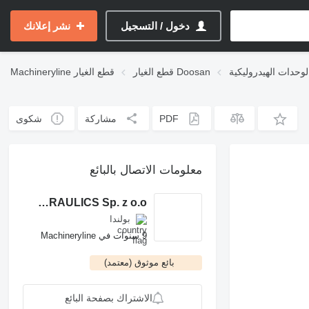
دخول / التسجيل
نشر إعلانك
قطع الغيار Doosan
قطع الغيار
Machineryline
PDF
مشاركة
شكوى
معلومات الاتصال بالبائع
ROCH POWER HYDRAULICS Sp. z o.o.
بولندا
9 سنوات في Machineryline
بائع موثوق (معتمد)
الاشتراك بصفحة البائع