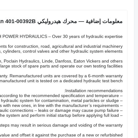
معلومات إضافية — محرك هيدروليكي Doosan 401-00392B
POWER HYDRAULICS – Over 30 years of hydraulic expertise.
ts for construction, road, agricultural and industrial machinery.
 cylinders, control valves and other hydraulic system elements.
 Poclain Hydraulics, Linde, Danfoss, Eaton Vickers and others.
arge stock of spare parts and operate our own testing facilities.
nty. Remanufactured units are covered by a 6-month warranty.
anufactured unit is tested on a dedicated hydraulic test bench.
Installation recommendations:
– Fill the pump with the correct hydraulic oil according to the recommended specification and temperature.
– Check the hydraulic system for contamination, metal particles or sludge.
– Replace all hydraulic filters with new ones, in line with the manufacturer’s requirements.
– Inspect hoses, valves and hydraulic connections – leaks or damage may cause pump failure.
– Properly bleed the system and perform initial startup before applying full load.
 steps may result in serious damage and voiding of the warranty.
 value and offset it against the purchase of a new or refurbished