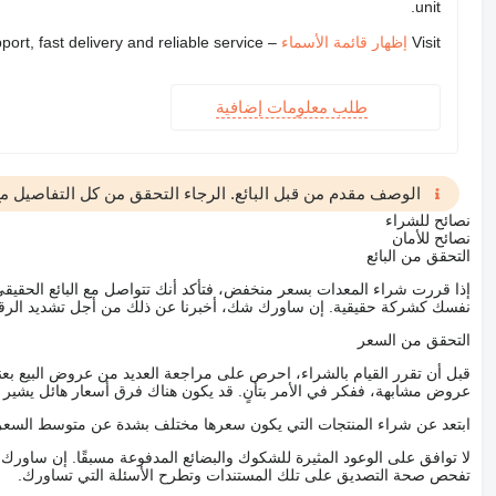
unit.
Visit
إظهار قائمة الأسماء
– we provide expert support, fast delivery and reliable service
طلب معلومات إضافية
الوصف مقدم من قبل البائع. الرجاء التحقق من كل التفاصيل مع 
نصائح للشراء
نصائح للأمان
التحقق من البائع
إذا قررت شراء المعدات بسعر منخفض، فتأكد أنك تتواصل مع البائع الحق
نفسك كشركة حقيقية. إن ساورك شك، أخبرنا عن ذلك من أجل تشديد الرقاب
التحقق من السعر
قبل أن تقرر القيام بالشراء، احرص على مراجعة العديد من عروض البيع بعن
عروض مشابهة، ففكر في الأمر بتأنٍ. قد يكون هناك فرق أسعار هائل يشير إلى
ابتعد عن شراء المنتجات التي يكون سعرها مختلف بشدة عن متوسط السعر
لا توافق على الوعود المثيرة للشكوك والبضائع المدفوعة مسبقًا. إن ساو
تفحص صحة التصديق على تلك المستندات وتطرح الأسئلة التي تساورك.