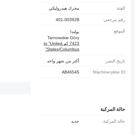
الفئة:
محرك هيدروليكي
رقم مرجعي:
401-00392B
الموقع:
بولندا
Tarnowskie Góry
7423 كم to "United
States/Columbus"
تاريخ النشر:
أكثر من شهر واحد
AB46545
Machineryline ID:
حالة المركبة
حالة المركبة:
جديد