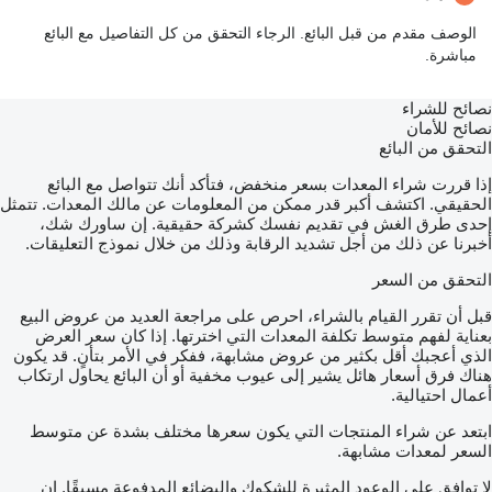
الوصف مقدم من قبل البائع. الرجاء التحقق من كل التفاصيل مع البائع
مباشرة.
نصائح للشراء
نصائح للأمان
التحقق من البائع
إذا قررت شراء المعدات بسعر منخفض، فتأكد أنك تتواصل مع البائع
الحقيقي. اكتشف أكبر قدر ممكن من المعلومات عن مالك المعدات. تتمثل
إحدى طرق الغش في تقديم نفسك كشركة حقيقية. إن ساورك شك،
أخبرنا عن ذلك من أجل تشديد الرقابة وذلك من خلال نموذج التعليقات.
التحقق من السعر
قبل أن تقرر القيام بالشراء، احرص على مراجعة العديد من عروض البيع
بعناية لفهم متوسط تكلفة المعدات التي اخترتها. إذا كان سعر العرض
الذي أعجبك أقل بكثير من عروض مشابهة، ففكر في الأمر بتأنٍ. قد يكون
هناك فرق أسعار هائل يشير إلى عيوب مخفية أو أن البائع يحاول ارتكاب
أعمال احتيالية.
ابتعد عن شراء المنتجات التي يكون سعرها مختلف بشدة عن متوسط
السعر لمعدات مشابهة.
لا توافق على الوعود المثيرة للشكوك والبضائع المدفوعة مسبقًا. إن