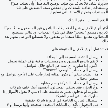
ساورك شك، فلا تخاف من طلب توضيح التفاصيل وأن تطلب صورًا
ومستندات إضافية للمعدات وأن تفحص صحة التصديق على تلك
المستندات وتطرح الأسئلة التي تساورك.
الدفع المسبك المثير للشك
أكثر أنواع الاحتيال شيوعًا، قد يطلب البائعون غير المنصفون مبلغًا معينًا
كعربون مسبق "لتحجز" حقك في شراء المعدات. وبالتالي يستطيع
المحتالون تجميع مبلغًا ضخمًا ثم يختفون ولا تستطيع التواصل معهم بعد
ذلك.
قد تشتمل أنواع الاحتيال المتنوعة على:
إرسال الدفعة المسبقة إلى البطاقة
لا تقم بالدفع المسبق بدون مستندات ورقية تؤكد عملية تحويل
الأمول إذا ساورك أي شك في البائع خلال التواصل.
إرسال إلى حساب "الوصي" “Trustee”
هذا الطلب ينبغي أن يكون بمثابه إنذار فأنت على الأرجح تتواصل مع
شخص محتال.
إرسال إلى حساب الشركة باسم مشابه
توخّ الحذر، فقد يختفي المحتالون أنفسهم أيضًا خلف شركات
معلومة أو يدخلون تغييرات طفيفة على الاسم. لا تحول الأموال إذا
ساورك شك في اسم الشركة.
استبدال البيانات الخاصة في فاتورة شركة حقيقية
قبل التحويل، تأكد أن البيانات المحددة صحيحة وأنها ترتبط أو لا