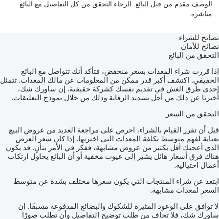
الوصف مقدم من قبل البائع. الرجاء التحقق من كل التفاصيل مع البائع
مباشرة.
نصائح للشراء
نصائح للأمان
التحقق من البائع
إذا قررت شراء المعدات بسعر منخفض، فتأكد أنك تتواصل مع البائع
الحقيقي. اكتشف أكبر قدر ممكن من المعلومات عن مالك المعدات. تتمثل
إحدى طرق الغش في تقديم نفسك كشركة حقيقية. إن ساورك شك،
أخبرنا عن ذلك من أجل تشديد الرقابة وذلك من خلال نموذج التعليقات.
التحقق من السعر
قبل أن تقرر القيام بالشراء، احرص على مراجعة العديد من عروض البيع
بعناية لفهم متوسط تكلفة المعدات التي اخترتها. إذا كان سعر العرض
الذي أعجبك أقل بكثير من عروض مشابهة، ففكر في الأمر بتأنٍ. قد يكون
هناك فرق أسعار هائل يشير إلى عيوب مخفية أو أن البائع يحاول ارتكاب
أعمال احتيالية.
ابتعد عن شراء المنتجات التي يكون سعرها مختلف بشدة عن متوسط
السعر لمعدات مشابهة.
لا توافق على الوعود المثيرة للشكوك والبضائع المدفوعة مسبقًا. إن
ساورك شك، فلا تخاف من طلب توضيح التفاصيل وأن تطلب صورًا