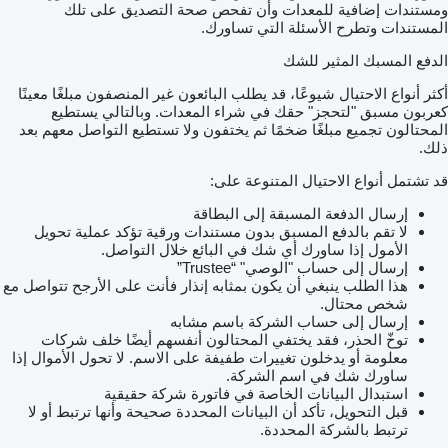
ومستندات إضافية للمعدات وأن تفحص صحة التصديق على تلك
المستندات وتطرح الأسئلة التي تساورك.
الدفع المسبك المثير للشك
أكثر أنواع الاحتيال شيوعًا، قد يطلب البائعون غير المنصفون مبلغًا معينًا
كعربون مسبق "لتحجز" حقك في شراء المعدات. وبالتالي يستطيع
المحتالون تجميع مبلغًا ضخمًا ثم يختفون ولا تستطيع التواصل معهم بعد
ذلك.
قد تشتمل أنواع الاحتيال المتنوعة على:
إرسال الدفعة المسبقة إلى البطاقة
لا تقم بالدفع المسبق بدون مستندات ورقية تؤكد عملية تحويل
الأمول إذا ساورك أي شك في البائع خلال التواصل.
إرسال إلى حساب "الوصي" “Trustee”
هذا الطلب ينبغي أن يكون بمثابه إنذار فأنت على الأرجح تتواصل مع
شخص محتال.
إرسال إلى حساب الشركة باسم مشابه
توخّ الحذر، فقد يختفي المحتالون أنفسهم أيضًا خلف شركات
معلومة أو يدخلون تغييرات طفيفة على الاسم. لا تحول الأموال إذا
ساورك شك في اسم الشركة.
استبدال البيانات الخاصة في فاتورة شركة حقيقية
قبل التحويل، تأكد أن البيانات المحددة صحيحة وأنها ترتبط أو لا
ترتبط بالشركة المحددة.