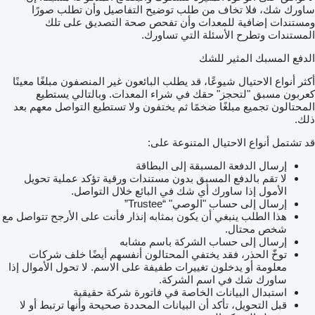
ساورك شك، فلا تخاف من طلب توضيح التفاصيل وأن تطلب صورًا
ومستندات إضافية للمعدات وأن تفحص صحة التصديق على تلك
المستندات وتطرح الأسئلة التي تساورك.
الدفع المسبك المثير للشك
أكثر أنواع الاحتيال شيوعًا، قد يطلب البائعون غير المنصفون مبلغًا معينًا
كعربون مسبق "لتحجز" حقك في شراء المعدات. وبالتالي يستطيع
المحتالون تجميع مبلغًا ضخمًا ثم يختفون ولا تستطيع التواصل معهم بعد
ذلك.
قد تشتمل أنواع الاحتيال المتنوعة على:
إرسال الدفعة المسبقة إلى البطاقة
لا تقم بالدفع المسبق بدون مستندات ورقية تؤكد عملية تحويل
الأمول إذا ساورك أي شك في البائع خلال التواصل.
إرسال إلى حساب "الوصي" “Trustee”
هذا الطلب ينبغي أن يكون بمثابه إنذار فأنت على الأرجح تتواصل مع
شخص محتال.
إرسال إلى حساب الشركة باسم مشابه
توخّ الحذر، فقد يختفي المحتالون أنفسهم أيضًا خلف شركات
معلومة أو يدخلون تغييرات طفيفة على الاسم. لا تحول الأموال إذا
ساورك شك في اسم الشركة.
استبدال البيانات الخاصة في فاتورة شركة حقيقية
قبل التحويل، تأكد أن البيانات المحددة صحيحة وأنها ترتبط أو لا