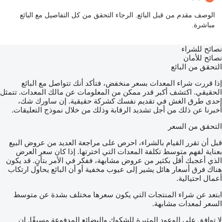
الوصف مقدم من قبل البائع. الرجاء التحقق من كل التفاصيل مع البائع
مباشرة.
نصائح للشراء
نصائح للأمان
التحقق من البائع
إذا قررت شراء المعدات بسعر منخفض، فتأكد أنك تتواصل مع البائع
الحقيقي. اكتشف أكبر قدر ممكن من المعلومات عن مالك المعدات. تتمثل
إحدى طرق الغش في تقديم نفسك كشركة حقيقية. إن ساورك شك،
أخبرنا عن ذلك من أجل تشديد الرقابة وذلك من خلال نموذج التعليقات.
التحقق من السعر
قبل أن تقرر القيام بالشراء، احرص على مراجعة العديد من عروض البيع
بعناية لفهم متوسط تكلفة المعدات التي اخترتها. إذا كان سعر العرض
الذي أعجبك أقل بكثير من عروض مشابهة، ففكر في الأمر بتأنٍ. قد يكون
هناك فرق أسعار هائل يشير إلى عيوب مخفية أو أن البائع يحاول ارتكاب
أعمال احتيالية.
ابتعد عن شراء المنتجات التي يكون سعرها مختلف بشدة عن متوسط
السعر لمعدات مشابهة.
لا توافق على الوعود المثيرة للشكوك والبضائع المدفوعة مسبقًا. إن