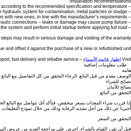
Installation recommendations:
– Fill the pump with the correct hydraulic oil according to the recommended specification and temperature.
– Check the hydraulic system for contamination, metal particles or sludge.
– Replace all hydraulic filters with new ones, in line with the manufacturer’s requirements.
– Inspect hoses, valves and hydraulic connections – leaks or damage may cause pump failure.
– Properly bleed the system and perform initial startup before applying full load.
e steps may result in serious damage and voiding of the warranty.
e and offset it against the purchase of a new or refurbished unit.
Visit
إظهار قائمة الأسماء
– we provide expert support, fast delivery and reliable service
طلب معلومات إضافية
هامة
الوصف مقدم من قبل البائع. الرجاء التحقق من كل التفاصيل مع البائع 
نصائح للشراء
نصائح للأمان
التحقق من البائع
إذا قررت شراء المعدات بسعر منخفض، فتأكد أنك تتواصل مع البائع 
أخبرنا عن ذلك من أجل تشديد الرقابة وذلك من خلال نموذج التعليقات.
التحقق من السعر
قبل أن تقرر القيام بالشراء، احرص على مراجعة العديد من عروض البيع 