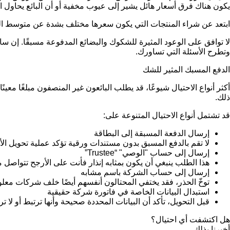
يكون هناك فرق أسعار هائل يشير إلى عيوب مخفية أو أن البائع يحاول ار
ابتعد عن شراء المنتجات التي يكون سعرها مختلف بشدة عن متوسط ا
لا توافق على الوعود المثيرة للشكوك والبضائع المدفوعة مسبقًا. إ
وتطرح الأسئلة التي تساورك.
الدفع المسبك المثير للشك
أكثر أنواع الاحتيال شيوعًا، قد يطلب البائعون غير المنصفون مبلغًا مع
ذلك.
قد تشتمل أنواع الاحتيال المتنوعة على:
إرسال الدفعة المسبقة إلى البطاقة
لا تقم بالدفع المسبق بدون مستندات ورقية تؤكد عملية تحويل ال
إرسال إلى حساب "الوصي" “Trustee”
هذا الطلب ينبغي أن يكون بمثابه إنذار فأنت على الأرجح تتواص
إرسال إلى حساب الشركة باسم مشابه
توخّ الحذر، فقد يختفي المحتالون أنفسهم أيضًا خلف شركات معل
استبدال البيانات الخاصة في فاتورة شركة حقيقية
قبل التحويل، تأكد أن البيانات المحددة صحيحة وأنها ترتبط أو لا ت
هل اكتشفت أي احتيال؟
أخبرنا بذلك