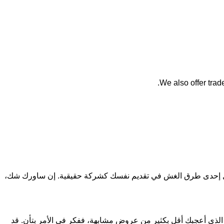
We also offer trade
تمثل إحدى طرق الغش في تقديم نفسك كشركة حقيقية. إن ساورك شك،
الذي أعجبك أقل بكثير من عروض مشابهة، ففكر في الأمر بتأنٍ. قد