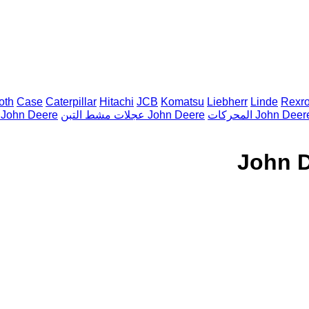
oth
Case
Caterpillar
Hitachi
JCB
Komatsu
Liebherr
Linde
Rexro
محركات John Deere
عجلات مشط التبن John Deere
أسطوانات هيدروليكية ohn Deere