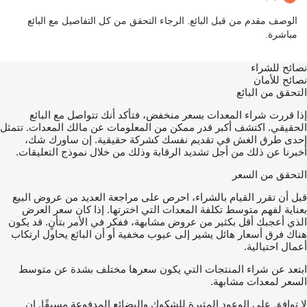
الوصف مقدم من قبل البائع. الرجاء التحقق من كل التفاصيل مع البائع
مباشرة.
نصائح للشراء
نصائح للأمان
التحقق من البائع
إذا قررت شراء المعدات بسعر منخفض، فتأكد أنك تتواصل مع البائع
الحقيقي. اكتشف أكبر قدر ممكن من المعلومات عن مالك المعدات. تتمثل
إحدى طرق الغش في تقديم نفسك كشركة حقيقية. إن ساورك شك،
أخبرنا عن ذلك من أجل تشديد الرقابة وذلك من خلال نموذج التعليقات.
التحقق من السعر
قبل أن تقرر القيام بالشراء، احرص على مراجعة العديد من عروض البيع
بعناية لفهم متوسط تكلفة المعدات التي اخترتها. إذا كان سعر العرض
الذي أعجبك أقل بكثير من عروض مشابهة، ففكر في الأمر بتأنٍ. قد يكون
هناك فرق أسعار هائل يشير إلى عيوب مخفية أو أن البائع يحاول ارتكاب
أعمال احتيالية.
ابتعد عن شراء المنتجات التي يكون سعرها مختلف بشدة عن متوسط
السعر لمعدات مشابهة.
لا توافق على الوعود المثيرة للشكوك والبضائع المدفوعة مسبقًا. إن