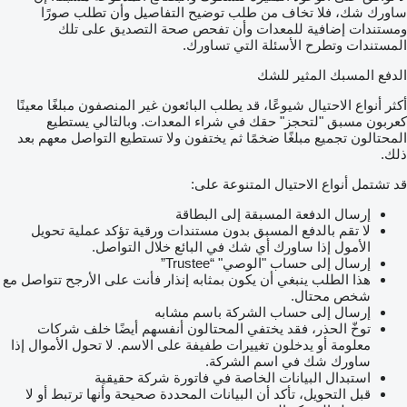
ساورك شك، فلا تخاف من طلب توضيح التفاصيل وأن تطلب صورًا
ومستندات إضافية للمعدات وأن تفحص صحة التصديق على تلك
المستندات وتطرح الأسئلة التي تساورك.
الدفع المسبك المثير للشك
أكثر أنواع الاحتيال شيوعًا، قد يطلب البائعون غير المنصفون مبلغًا معينًا
كعربون مسبق "لتحجز" حقك في شراء المعدات. وبالتالي يستطيع
المحتالون تجميع مبلغًا ضخمًا ثم يختفون ولا تستطيع التواصل معهم بعد
ذلك.
قد تشتمل أنواع الاحتيال المتنوعة على:
إرسال الدفعة المسبقة إلى البطاقة
لا تقم بالدفع المسبق بدون مستندات ورقية تؤكد عملية تحويل
الأمول إذا ساورك أي شك في البائع خلال التواصل.
إرسال إلى حساب "الوصي" “Trustee”
هذا الطلب ينبغي أن يكون بمثابه إنذار فأنت على الأرجح تتواصل مع
شخص محتال.
إرسال إلى حساب الشركة باسم مشابه
توخّ الحذر، فقد يختفي المحتالون أنفسهم أيضًا خلف شركات
معلومة أو يدخلون تغييرات طفيفة على الاسم. لا تحول الأموال إذا
ساورك شك في اسم الشركة.
استبدال البيانات الخاصة في فاتورة شركة حقيقية
قبل التحويل، تأكد أن البيانات المحددة صحيحة وأنها ترتبط أو لا