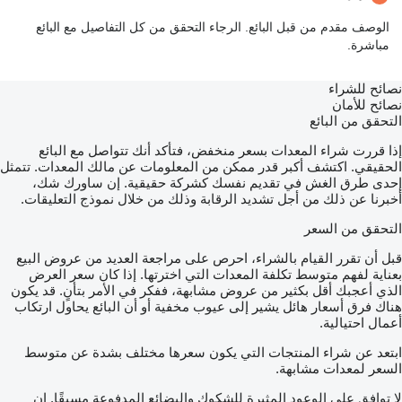
الوصف مقدم من قبل البائع. الرجاء التحقق من كل التفاصيل مع البائع
مباشرة.
نصائح للشراء
نصائح للأمان
التحقق من البائع
إذا قررت شراء المعدات بسعر منخفض، فتأكد أنك تتواصل مع البائع
الحقيقي. اكتشف أكبر قدر ممكن من المعلومات عن مالك المعدات. تتمثل
إحدى طرق الغش في تقديم نفسك كشركة حقيقية. إن ساورك شك،
أخبرنا عن ذلك من أجل تشديد الرقابة وذلك من خلال نموذج التعليقات.
التحقق من السعر
قبل أن تقرر القيام بالشراء، احرص على مراجعة العديد من عروض البيع
بعناية لفهم متوسط تكلفة المعدات التي اخترتها. إذا كان سعر العرض
الذي أعجبك أقل بكثير من عروض مشابهة، ففكر في الأمر بتأنٍ. قد يكون
هناك فرق أسعار هائل يشير إلى عيوب مخفية أو أن البائع يحاول ارتكاب
أعمال احتيالية.
ابتعد عن شراء المنتجات التي يكون سعرها مختلف بشدة عن متوسط
السعر لمعدات مشابهة.
لا توافق على الوعود المثيرة للشكوك والبضائع المدفوعة مسبقًا. إن