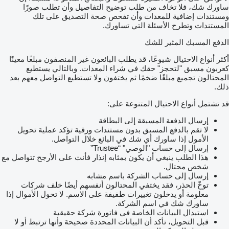
ساورك شك، فلا تخاف من طلب توضيح التفاصيل وأن تطلب صورًا
ومستندات إضافية للمعدات وأن تفحص صحة التصديق على تلك
المستندات وتطرح الأسئلة التي تساورك.
الدفع المسبك المثير للشك
أكثر أنواع الاحتيال شيوعًا، قد يطلب البائعون غير المنصفون مبلغًا معينًا
كعربون مسبق "لتحجز" حقك في شراء المعدات. وبالتالي يستطيع
المحتالون تجميع مبلغًا ضخمًا ثم يختفون ولا تستطيع التواصل معهم بعد
ذلك.
قد تشتمل أنواع الاحتيال المتنوعة على:
إرسال الدفعة المسبقة إلى البطاقة
لا تقم بالدفع المسبق بدون مستندات ورقية تؤكد عملية تحويل
الأمول إذا ساورك أي شك في البائع خلال التواصل.
إرسال إلى حساب "الوصي" “Trustee”
هذا الطلب ينبغي أن يكون بمثابه إنذار فأنت على الأرجح تتواصل مع
شخص محتال.
إرسال إلى حساب الشركة باسم مشابه
توخّ الحذر، فقد يختفي المحتالون أنفسهم أيضًا خلف شركات
معلومة أو يدخلون تغييرات طفيفة على الاسم. لا تحول الأموال إذا
ساورك شك في اسم الشركة.
استبدال البيانات الخاصة في فاتورة شركة حقيقية
قبل التحويل، تأكد أن البيانات المحددة صحيحة وأنها ترتبط أو لا