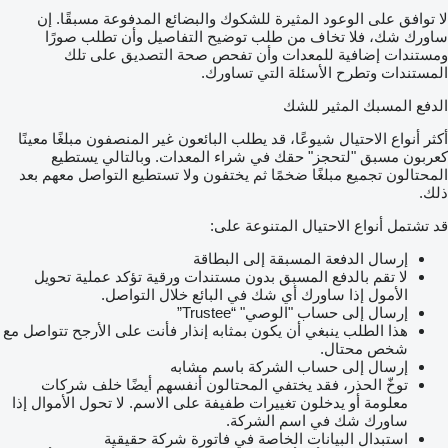
لا توافق على الوعود المثيرة للشكوك والبضائع المدفوعة مسبقًا. إن
ساورك شك، فلا تخاف من طلب توضيح التفاصيل وأن تطلب صورًا
ومستندات إضافية للمعدات وأن تفحص صحة التصديق على تلك
المستندات وتطرح الأسئلة التي تساورك.
الدفع المسبك المثير للشك
أكثر أنواع الاحتيال شيوعًا، قد يطلب البائعون غير المنصفون مبلغًا معينًا
كعربون مسبق "لتحجز" حقك في شراء المعدات. وبالتالي يستطيع
المحتالون تجميع مبلغًا ضخمًا ثم يختفون ولا تستطيع التواصل معهم بعد
ذلك.
قد تشتمل أنواع الاحتيال المتنوعة على:
إرسال الدفعة المسبقة إلى البطاقة
لا تقم بالدفع المسبق بدون مستندات ورقية تؤكد عملية تحويل
الأمول إذا ساورك أي شك في البائع خلال التواصل.
إرسال إلى حساب "الوصي" “Trustee”
هذا الطلب ينبغي أن يكون بمثابه إنذار فأنت على الأرجح تتواصل مع
شخص محتال.
إرسال إلى حساب الشركة باسم مشابه
توخّ الحذر، فقد يختفي المحتالون أنفسهم أيضًا خلف شركات
معلومة أو يدخلون تغييرات طفيفة على الاسم. لا تحول الأموال إذا
ساورك شك في اسم الشركة.
استبدال البيانات الخاصة في فاتورة شركة حقيقية