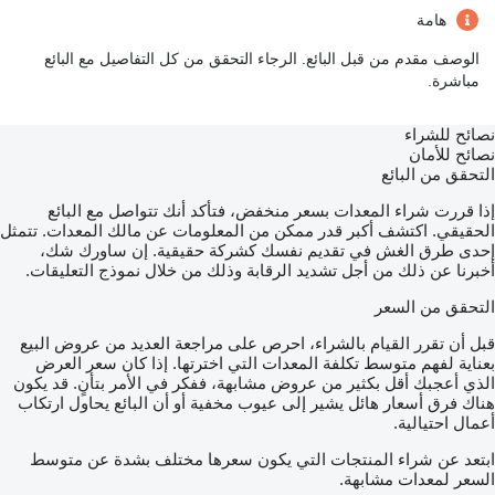
هامة
الوصف مقدم من قبل البائع. الرجاء التحقق من كل التفاصيل مع البائع
مباشرة.
نصائح للشراء
نصائح للأمان
التحقق من البائع
إذا قررت شراء المعدات بسعر منخفض، فتأكد أنك تتواصل مع البائع
الحقيقي. اكتشف أكبر قدر ممكن من المعلومات عن مالك المعدات. تتمثل
إحدى طرق الغش في تقديم نفسك كشركة حقيقية. إن ساورك شك،
أخبرنا عن ذلك من أجل تشديد الرقابة وذلك من خلال نموذج التعليقات.
التحقق من السعر
قبل أن تقرر القيام بالشراء، احرص على مراجعة العديد من عروض البيع
بعناية لفهم متوسط تكلفة المعدات التي اخترتها. إذا كان سعر العرض
الذي أعجبك أقل بكثير من عروض مشابهة، ففكر في الأمر بتأنٍ. قد يكون
هناك فرق أسعار هائل يشير إلى عيوب مخفية أو أن البائع يحاول ارتكاب
أعمال احتيالية.
ابتعد عن شراء المنتجات التي يكون سعرها مختلف بشدة عن متوسط
السعر لمعدات مشابهة.