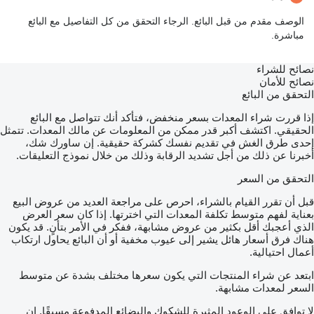
الوصف مقدم من قبل البائع. الرجاء التحقق من كل التفاصيل مع البائع
مباشرة.
نصائح للشراء
نصائح للأمان
التحقق من البائع
إذا قررت شراء المعدات بسعر منخفض، فتأكد أنك تتواصل مع البائع
الحقيقي. اكتشف أكبر قدر ممكن من المعلومات عن مالك المعدات. تتمثل
إحدى طرق الغش في تقديم نفسك كشركة حقيقية. إن ساورك شك،
أخبرنا عن ذلك من أجل تشديد الرقابة وذلك من خلال نموذج التعليقات.
التحقق من السعر
قبل أن تقرر القيام بالشراء، احرص على مراجعة العديد من عروض البيع
بعناية لفهم متوسط تكلفة المعدات التي اخترتها. إذا كان سعر العرض
الذي أعجبك أقل بكثير من عروض مشابهة، ففكر في الأمر بتأنٍ. قد يكون
هناك فرق أسعار هائل يشير إلى عيوب مخفية أو أن البائع يحاول ارتكاب
أعمال احتيالية.
ابتعد عن شراء المنتجات التي يكون سعرها مختلف بشدة عن متوسط
السعر لمعدات مشابهة.
لا توافق على الوعود المثيرة للشكوك والبضائع المدفوعة مسبقًا. إن