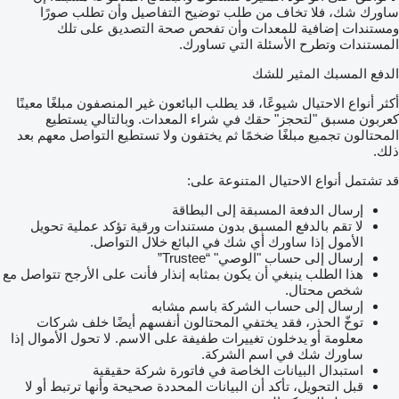
ساورك شك، فلا تخاف من طلب توضيح التفاصيل وأن تطلب صورًا
ومستندات إضافية للمعدات وأن تفحص صحة التصديق على تلك
المستندات وتطرح الأسئلة التي تساورك.
الدفع المسبك المثير للشك
أكثر أنواع الاحتيال شيوعًا، قد يطلب البائعون غير المنصفون مبلغًا معينًا
كعربون مسبق "لتحجز" حقك في شراء المعدات. وبالتالي يستطيع
المحتالون تجميع مبلغًا ضخمًا ثم يختفون ولا تستطيع التواصل معهم بعد
ذلك.
قد تشتمل أنواع الاحتيال المتنوعة على:
إرسال الدفعة المسبقة إلى البطاقة
لا تقم بالدفع المسبق بدون مستندات ورقية تؤكد عملية تحويل
الأمول إذا ساورك أي شك في البائع خلال التواصل.
إرسال إلى حساب "الوصي" “Trustee”
هذا الطلب ينبغي أن يكون بمثابه إنذار فأنت على الأرجح تتواصل مع
شخص محتال.
إرسال إلى حساب الشركة باسم مشابه
توخّ الحذر، فقد يختفي المحتالون أنفسهم أيضًا خلف شركات
معلومة أو يدخلون تغييرات طفيفة على الاسم. لا تحول الأموال إذا
ساورك شك في اسم الشركة.
استبدال البيانات الخاصة في فاتورة شركة حقيقية
قبل التحويل، تأكد أن البيانات المحددة صحيحة وأنها ترتبط أو لا