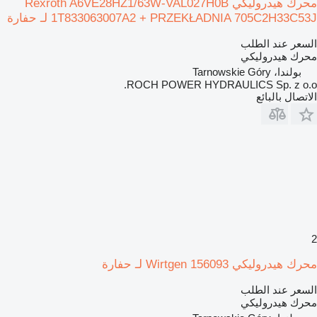
محرك هيدروليكي Rexroth A6VE28HZ1/63W-VAL027H0B
1T833063007A2 + PRZEKŁADNIA 705C2H33C53J لـ حفارة
السعر عند الطلب
محرك هيدروليكي
بولندا، Tarnowskie Góry
ROCH POWER HYDRAULICS Sp. z o.o.
الاتصال بالبائع
2
محرك هيدروليكي Wirtgen 156093 لـ حفارة
السعر عند الطلب
محرك هيدروليكي