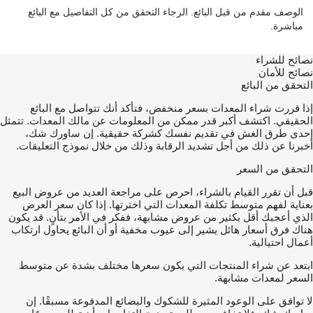
الوصف مقدم من قبل البائع. الرجاء التحقق من كل التفاصيل مع البائع
مباشرة.
نصائح للشراء
نصائح للأمان
التحقق من البائع
إذا قررت شراء المعدات بسعر منخفض، فتأكد أنك تتواصل مع البائع
الحقيقي. اكتشف أكبر قدر ممكن من المعلومات عن مالك المعدات. تتمثل
إحدى طرق الغش في تقديم نفسك كشركة حقيقية. إن ساورك شك،
أخبرنا عن ذلك من أجل تشديد الرقابة وذلك من خلال نموذج التعليقات.
التحقق من السعر
قبل أن تقرر القيام بالشراء، احرص على مراجعة العديد من عروض البيع
بعناية لفهم متوسط تكلفة المعدات التي اخترتها. إذا كان سعر العرض
الذي أعجبك أقل بكثير من عروض مشابهة، ففكر في الأمر بتأنٍ. قد يكون
هناك فرق أسعار هائل يشير إلى عيوب مخفية أو أن البائع يحاول ارتكاب
أعمال احتيالية.
ابتعد عن شراء المنتجات التي يكون سعرها مختلف بشدة عن متوسط
السعر لمعدات مشابهة.
لا توافق على الوعود المثيرة للشكوك والبضائع المدفوعة مسبقًا. إن