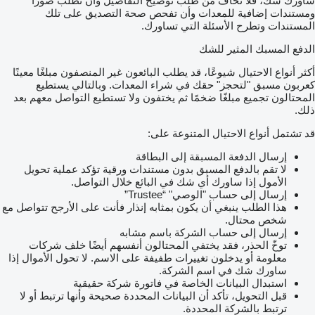
ساورك شك، فلا تخاف من طلب توضيح التفاصيل وأن تطلب صورًا
ومستندات إضافية للمعدات وأن تفحص صحة التصديق على تلك
المستندات وتطرح الأسئلة التي تساورك.
الدفع المسبك المثير للشك
أكثر أنواع الاحتيال شيوعًا، قد يطلب البائعون غير المنصفون مبلغًا معينًا
كعربون مسبق "لتحجز" حقك في شراء المعدات. وبالتالي يستطيع
المحتالون تجميع مبلغًا ضخمًا ثم يختفون ولا تستطيع التواصل معهم بعد
ذلك.
قد تشتمل أنواع الاحتيال المتنوعة على:
إرسال الدفعة المسبقة إلى البطاقة
لا تقم بالدفع المسبق بدون مستندات ورقية تؤكد عملية تحويل
الأمول إذا ساورك أي شك في البائع خلال التواصل.
إرسال إلى حساب "الوصي" “Trustee”
هذا الطلب ينبغي أن يكون بمثابه إنذار فأنت على الأرجح تتواصل مع
شخص محتال.
إرسال إلى حساب الشركة باسم مشابه
توخّ الحذر، فقد يختفي المحتالون أنفسهم أيضًا خلف شركات
معلومة أو يدخلون تغييرات طفيفة على الاسم. لا تحول الأموال إذا
ساورك شك في اسم الشركة.
استبدال البيانات الخاصة في فاتورة شركة حقيقية
قبل التحويل، تأكد أن البيانات المحددة صحيحة وأنها ترتبط أو لا
ترتبط بالشركة المحددة.