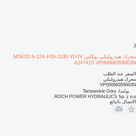
2
محرك هيدروليكي بوكلين MSE02-9-12A-F03-1130-YDJV
A24741S VP00068359003N
السعر عند الطلب
محرك هيدروليكي
VP00068359003N
بولندا، Tarnowskie Góry
ROCH POWER HYDRAULICS Sp. z o.o.
الاتصال بالبائع