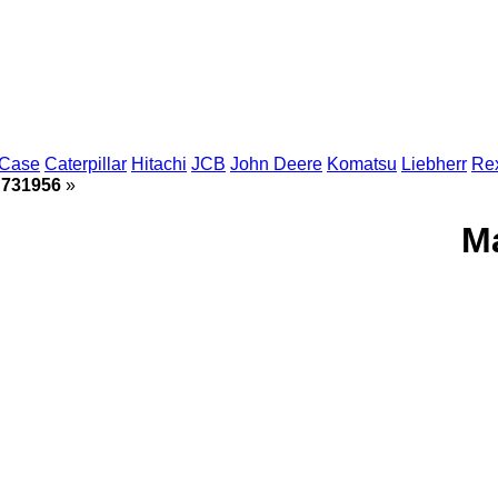
Case
Caterpillar
Hitachi
JCB
John Deere
Komatsu
Liebherr
Rex
»
محرك هيدروليك