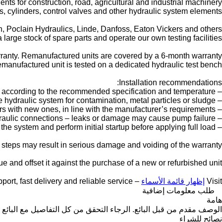
nts for construction, road, agricultural and industrial machinery.
, cylinders, control valves and other hydraulic system elements.
 Poclain Hydraulics, Linde, Danfoss, Eaton Vickers and others.
large stock of spare parts and operate our own testing facilities.
anty. Remanufactured units are covered by a 6-month warranty.
manufactured unit is tested on a dedicated hydraulic test bench.
Installation recommendations:
– Fill the pump with the correct hydraulic oil according to the recommended specification and temperature.
– Check the hydraulic system for contamination, metal particles or sludge.
– Replace all hydraulic filters with new ones, in line with the manufacturer’s requirements.
– Inspect hoses, valves and hydraulic connections – leaks or damage may cause pump failure.
– Properly bleed the system and perform initial startup before applying full load.
e steps may result in serious damage and voiding of the warranty.
e and offset it against the purchase of a new or refurbished unit.
Visit
إظهار قائمة الأسماء
– we provide expert support, fast delivery and reliable service
طلب معلومات إضافية
هامة
الوصف مقدم من قبل البائع. الرجاء التحقق من كل التفاصيل مع البائع 
نصائح للشراء