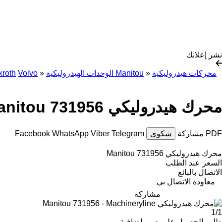
نشر إعلانك
محركات هيدروليكية
»
الوحدات الهيدروليكية Manitou
»
Volvo
roth
محرك هيدروليكي Manitou 731956
PDF
مشاركة
شكوى
Telegram
Viber
WhatsApp
Facebook
محرك هيدروليكي Manitou 731956
السعر عند الطلب
الاتصال بالبائع
معاودة الاتصال بي
مشاركة
1/1
طلب الحصول على صور إضافية