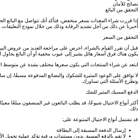
نصائح للأمان
التحقق من البائع
إذا قررت شراء المعدات بسعر منخفض، فتأكد أنك تتواصل مع البائع 
أخبرنا عن ذلك من أجل تشديد الرقابة وذلك من خلال نموذج التعليقات.
التحقق من السعر
قبل أن تقرر القيام بالشراء، احرص على مراجعة العديد من عروض البيع 
يكون هناك فرق أسعار هائل يشير إلى عيوب مخفية أو أن البائع يحاول ار
ابتعد عن شراء المنتجات التي يكون سعرها مختلف بشدة عن متوسط ا
لا توافق على الوعود المثيرة للشكوك والبضائع المدفوعة مسبقًا. إ
وتطرح الأسئلة التي تساورك.
الدفع المسبك المثير للشك
أكثر أنواع الاحتيال شيوعًا، قد يطلب البائعون غير المنصفون مبلغًا مع
ذلك.
قد تشتمل أنواع الاحتيال المتنوعة على:
إرسال الدفعة المسبقة إلى البطاقة
لا تقم بالدفع المسبق بدون مستندات ورقية تؤكد عملية تحويل ال