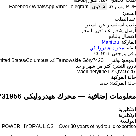
PDF
مشاركة
شكوى
Telegram
Viber
WhatsApp
Facebook
السعر:
عند الطلب
تقديم استفسار عن السعر
أرسل إشعار عند تغير السعر
الاتصال بالبائع
الماركة:
Manitou
الفئة:
محرك هيدروليكي
رقم مرجعي:
731956
الموقع:
بولندا
7423 كم to "United States/Columbus"
Tarnowskie Góry
تاريخ النشر:
أكثر من شهر واحد
Machineryline ID:
QV46547
حالة المركبة
حالة المركبة:
جديد
معلومات إضافية — محرك هيدروليكي Manitou 731956
الإنكليزية
الإنكليزية
البولندية
POWER HYDRAULICS – Over 30 years of hydraulic expertise.