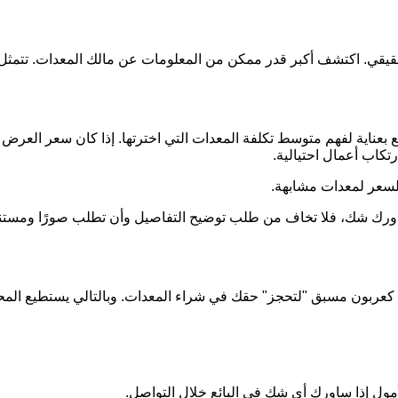
الحقيقي. اكتشف أكبر قدر ممكن من المعلومات عن مالك المعدات. ت
بعناية لفهم متوسط تكلفة المعدات التي اخترتها. إذا كان سعر العرض 
تكاب أعمال احتيالية.
لسعر لمعدات مشابهة.
ن ساورك شك، فلا تخاف من طلب توضيح التفاصيل وأن تطلب صورًا ومس
ينًا كعربون مسبق "لتحجز" حقك في شراء المعدات. وبالتالي يستطيع المح
أمول إذا ساورك أي شك في البائع خلال التواصل.