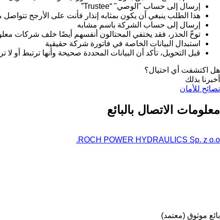
إرسال إلى حساب "الوصي" “Trustee”
هذا الطلب ينبغي أن يكون بمثابه إنذار فأنت على الأرجح تتواص
إرسال إلى حساب الشركة باسم مشابه
توخّ الحذر، فقد يختفي المحتالون أنفسهم أيضًا خلف شركات معل
استبدال البيانات الخاصة في فاتورة شركة حقيقية
قبل التحويل، تأكد أن البيانات المحددة صحيحة وأنها ترتبط أو لا ت
هل اكتشفت أي احتيال؟
أخبرنا بذلك
نصائح للأمان
معلومات الاتصال بالبائع
ROCH POWER HYDRAULICS Sp. z o.o.
بائع موثوق (معتمد)