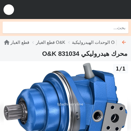
الوحدات الهيدروليكية O&K
قطع الغيار O&K
قطع الغيار
محرك هيدروليكي O&K 831034
1/1