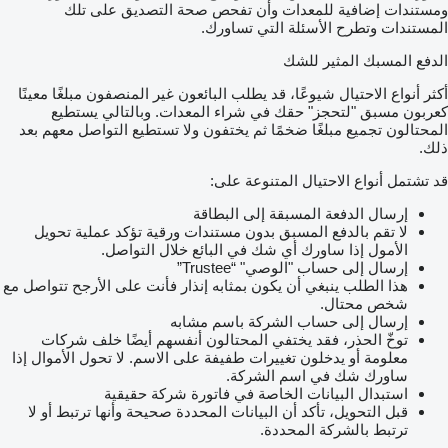
ومستندات إضافية للمعدات وأن تفحص صحة التصديق على تلك
المستندات وتطرح الأسئلة التي تساورك.
الدفع المسبك المثير للشك
أكثر أنواع الاحتيال شيوعًا، قد يطلب البائعون غير المنصفون مبلغًا معينًا
كعربون مسبق "لتحجز" حقك في شراء المعدات. وبالتالي يستطيع
المحتالون تجميع مبلغًا ضخمًا ثم يختفون ولا تستطيع التواصل معهم بعد
ذلك.
قد تشتمل أنواع الاحتيال المتنوعة على:
إرسال الدفعة المسبقة إلى البطاقة
لا تقم بالدفع المسبق بدون مستندات ورقية تؤكد عملية تحويل
الأمول إذا ساورك أي شك في البائع خلال التواصل.
إرسال إلى حساب "الوصي" “Trustee”
هذا الطلب ينبغي أن يكون بمثابه إنذار فأنت على الأرجح تتواصل مع
شخص محتال.
إرسال إلى حساب الشركة باسم مشابه
توخّ الحذر، فقد يختفي المحتالون أنفسهم أيضًا خلف شركات
معلومة أو يدخلون تغييرات طفيفة على الاسم. لا تحول الأموال إذا
ساورك شك في اسم الشركة.
استبدال البيانات الخاصة في فاتورة شركة حقيقية
قبل التحويل، تأكد أن البيانات المحددة صحيحة وأنها ترتبط أو لا
ترتبط بالشركة المحددة.