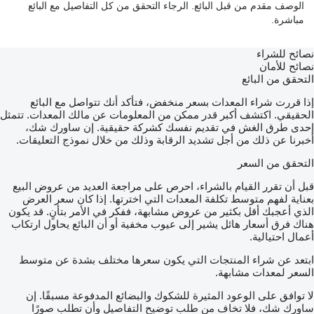
الوصف مقدم من قبل البائع. الرجاء التحقق من كل التفاصيل مع البائع
مباشرة.
نصائح للشراء
نصائح للأمان
التحقق من البائع
إذا قررت شراء المعدات بسعر منخفض، فتأكد أنك تتواصل مع البائع
الحقيقي. اكتشف أكبر قدر ممكن من المعلومات عن مالك المعدات. تتمثل
إحدى طرق الغش في تقديم نفسك كشركة حقيقية. إن ساورك شك،
أخبرنا عن ذلك من أجل تشديد الرقابة وذلك من خلال نموذج التعليقات.
التحقق من السعر
قبل أن تقرر القيام بالشراء، احرص على مراجعة العديد من عروض البيع
بعناية لفهم متوسط تكلفة المعدات التي اخترتها. إذا كان سعر العرض
الذي أعجبك أقل بكثير من عروض مشابهة، ففكر في الأمر بتأنٍ. قد يكون
هناك فرق أسعار هائل يشير إلى عيوب مخفية أو أن البائع يحاول ارتكاب
أعمال احتيالية.
ابتعد عن شراء المنتجات التي يكون سعرها مختلف بشدة عن متوسط
السعر لمعدات مشابهة.
لا توافق على الوعود المثيرة للشكوك والبضائع المدفوعة مسبقًا. إن
ساورك شك، فلا تخاف من طلب توضيح التفاصيل وأن تطلب صورًا