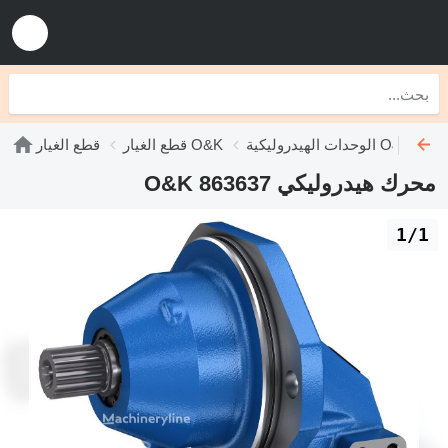
الوحدات الهيدروليكية O&K
قطع الغيار O&K
قطع الغيار
محرك هيدروليكي O&K 863637
1/1