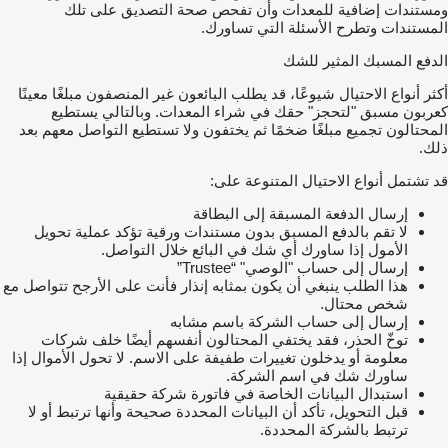
ومستندات إضافية للمعدات وأن تفحص صحة التصديق على تلك
المستندات وتطرح الأسئلة التي تساورك.
الدفع المسبك المثير للشك
أكثر أنواع الاحتيال شيوعًا، قد يطلب البائعون غير المنصفون مبلغًا معينًا
كعربون مسبق "لتحجز" حقك في شراء المعدات. وبالتالي يستطيع
المحتالون تجميع مبلغًا ضخمًا ثم يختفون ولا تستطيع التواصل معهم بعد
ذلك.
قد تشتمل أنواع الاحتيال المتنوعة على:
إرسال الدفعة المسبقة إلى البطاقة
لا تقم بالدفع المسبق بدون مستندات ورقية تؤكد عملية تحويل
الأمول إذا ساورك أي شك في البائع خلال التواصل.
إرسال إلى حساب "الوصي" “Trustee”
هذا الطلب ينبغي أن يكون بمثابه إنذار فأنت على الأرجح تتواصل مع
شخص محتال.
إرسال إلى حساب الشركة باسم مشابه
توخّ الحذر، فقد يختفي المحتالون أنفسهم أيضًا خلف شركات
معلومة أو يدخلون تغييرات طفيفة على الاسم. لا تحول الأموال إذا
ساورك شك في اسم الشركة.
استبدال البيانات الخاصة في فاتورة شركة حقيقية
قبل التحويل، تأكد أن البيانات المحددة صحيحة وأنها ترتبط أو لا
ترتبط بالشركة المحددة.