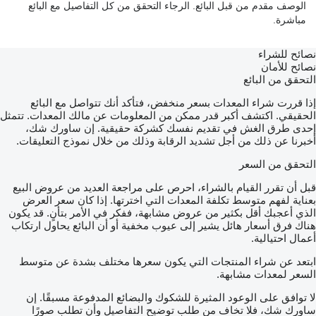
الوصف مقدم من قبل البائع. الرجاء التحقق من كل التفاصيل مع البائع
مباشرة.
نصائح للشراء
نصائح للأمان
التحقق من البائع
إذا قررت شراء المعدات بسعر منخفض، فتأكد أنك تتواصل مع البائع
الحقيقي. اكتشف أكبر قدر ممكن من المعلومات عن مالك المعدات. تتمثل
إحدى طرق الغش في تقديم نفسك كشركة حقيقية. إن ساورك شك،
أخبرنا عن ذلك من أجل تشديد الرقابة وذلك من خلال نموذج التعليقات.
التحقق من السعر
قبل أن تقرر القيام بالشراء، احرص على مراجعة العديد من عروض البيع
بعناية لفهم متوسط تكلفة المعدات التي اخترتها. إذا كان سعر العرض
الذي أعجبك أقل بكثير من عروض مشابهة، ففكر في الأمر بتأنٍ. قد يكون
هناك فرق أسعار هائل يشير إلى عيوب مخفية أو أن البائع يحاول ارتكاب
أعمال احتيالية.
ابتعد عن شراء المنتجات التي يكون سعرها مختلف بشدة عن متوسط
السعر لمعدات مشابهة.
لا توافق على الوعود المثيرة للشكوك والبضائع المدفوعة مسبقًا. إن
ساورك شك، فلا تخاف من طلب توضيح التفاصيل وأن تطلب صورًا