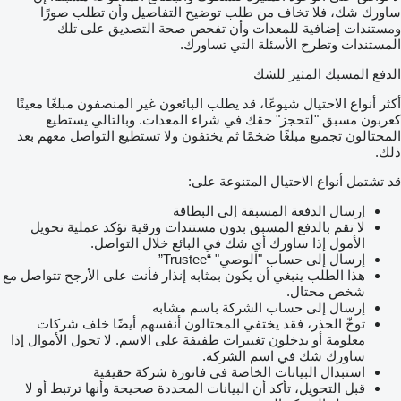
ساورك شك، فلا تخاف من طلب توضيح التفاصيل وأن تطلب صورًا
ومستندات إضافية للمعدات وأن تفحص صحة التصديق على تلك
المستندات وتطرح الأسئلة التي تساورك.
الدفع المسبك المثير للشك
أكثر أنواع الاحتيال شيوعًا، قد يطلب البائعون غير المنصفون مبلغًا معينًا
كعربون مسبق "لتحجز" حقك في شراء المعدات. وبالتالي يستطيع
المحتالون تجميع مبلغًا ضخمًا ثم يختفون ولا تستطيع التواصل معهم بعد
ذلك.
قد تشتمل أنواع الاحتيال المتنوعة على:
إرسال الدفعة المسبقة إلى البطاقة
لا تقم بالدفع المسبق بدون مستندات ورقية تؤكد عملية تحويل
الأمول إذا ساورك أي شك في البائع خلال التواصل.
إرسال إلى حساب "الوصي" “Trustee”
هذا الطلب ينبغي أن يكون بمثابه إنذار فأنت على الأرجح تتواصل مع
شخص محتال.
إرسال إلى حساب الشركة باسم مشابه
توخّ الحذر، فقد يختفي المحتالون أنفسهم أيضًا خلف شركات
معلومة أو يدخلون تغييرات طفيفة على الاسم. لا تحول الأموال إذا
ساورك شك في اسم الشركة.
استبدال البيانات الخاصة في فاتورة شركة حقيقية
قبل التحويل، تأكد أن البيانات المحددة صحيحة وأنها ترتبط أو لا