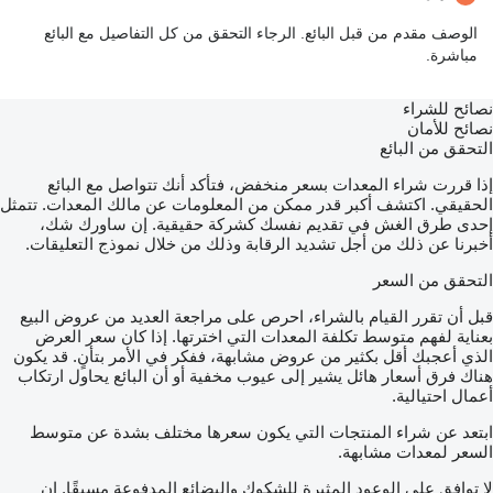
الوصف مقدم من قبل البائع. الرجاء التحقق من كل التفاصيل مع البائع
مباشرة.
نصائح للشراء
نصائح للأمان
التحقق من البائع
إذا قررت شراء المعدات بسعر منخفض، فتأكد أنك تتواصل مع البائع
الحقيقي. اكتشف أكبر قدر ممكن من المعلومات عن مالك المعدات. تتمثل
إحدى طرق الغش في تقديم نفسك كشركة حقيقية. إن ساورك شك،
أخبرنا عن ذلك من أجل تشديد الرقابة وذلك من خلال نموذج التعليقات.
التحقق من السعر
قبل أن تقرر القيام بالشراء، احرص على مراجعة العديد من عروض البيع
بعناية لفهم متوسط تكلفة المعدات التي اخترتها. إذا كان سعر العرض
الذي أعجبك أقل بكثير من عروض مشابهة، ففكر في الأمر بتأنٍ. قد يكون
هناك فرق أسعار هائل يشير إلى عيوب مخفية أو أن البائع يحاول ارتكاب
أعمال احتيالية.
ابتعد عن شراء المنتجات التي يكون سعرها مختلف بشدة عن متوسط
السعر لمعدات مشابهة.
لا توافق على الوعود المثيرة للشكوك والبضائع المدفوعة مسبقًا. إن