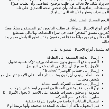
ساورك شك، فلا تخاف من طلب توضيح التفاصيل وأن تطلب صورًا
ومستندات إضافية للمعدات وأن تفحص صحة التصديق على تلك
المستندات وتطرح الأسئلة التي تساورك.
الدفع المسبك المثير للشك
أكثر أنواع الاحتيال شيوعًا، قد يطلب البائعون غير المنصفون مبلغًا معينًا
كعربون مسبق "لتحجز" حقك في شراء المعدات. وبالتالي يستطيع
المحتالون تجميع مبلغًا ضخمًا ثم يختفون ولا تستطيع التواصل معهم بعد
ذلك.
قد تشتمل أنواع الاحتيال المتنوعة على:
إرسال الدفعة المسبقة إلى البطاقة
لا تقم بالدفع المسبق بدون مستندات ورقية تؤكد عملية تحويل
الأمول إذا ساورك أي شك في البائع خلال التواصل.
إرسال إلى حساب "الوصي" “Trustee”
هذا الطلب ينبغي أن يكون بمثابه إنذار فأنت على الأرجح تتواصل مع
شخص محتال.
إرسال إلى حساب الشركة باسم مشابه
توخّ الحذر، فقد يختفي المحتالون أنفسهم أيضًا خلف شركات
معلومة أو يدخلون تغييرات طفيفة على الاسم. لا تحول الأموال إذا
ساورك شك في اسم الشركة.
استبدال البيانات الخاصة في فاتورة شركة حقيقية
قبل التحويل، تأكد أن البيانات المحددة صحيحة وأنها ترتبط أو لا