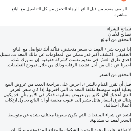
الوصف مقدم من قبل البائع. الرجاء التحقق من كل التفاصيل مع البائع
مباشرة.
نصائح للشراء
نصائح للأمان
التحقق من البائع
إذا قررت شراء المعدات بسعر منخفض، فتأكد أنك تتواصل مع البائع
الحقيقي. اكتشف أكبر قدر ممكن من المعلومات عن مالك المعدات. تتمثل
إحدى طرق الغش في تقديم نفسك كشركة حقيقية. إن ساورك شك،
أخبرنا عن ذلك من أجل تشديد الرقابة وذلك من خلال نموذج التعليقات.
التحقق من السعر
قبل أن تقرر القيام بالشراء، احرص على مراجعة العديد من عروض البيع
بعناية لفهم متوسط تكلفة المعدات التي اخترتها. إذا كان سعر العرض
الذي أعجبك أقل بكثير من عروض مشابهة، ففكر في الأمر بتأنٍ. قد يكون
هناك فرق أسعار هائل يشير إلى عيوب مخفية أو أن البائع يحاول ارتكاب
أعمال احتيالية.
ابتعد عن شراء المنتجات التي يكون سعرها مختلف بشدة عن متوسط
السعر لمعدات مشابهة.
لا توافق على الوعود المثيرة للشكوك والبضائع المدفوعة مسبقًا. إن