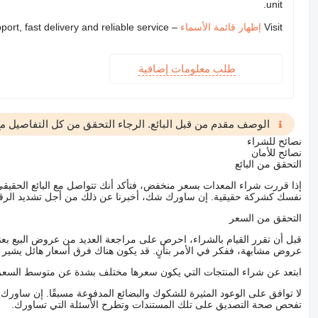
unit.
Visit
إظهار قائمة الأسماء
– we provide expert support, fast delivery and reliable service
طلب معلومات إضافية
الوصف مقدم من قبل البائع. الرجاء التحقق من كل التفاصيل مع 
نصائح للشراء
نصائح للأمان
التحقق من البائع
إذا قررت شراء المعدات بسعر منخفض، فتأكد أنك تتواصل مع البائع الحق
نفسك كشركة حقيقية. إن ساورك شك، أخبرنا عن ذلك من أجل تشديد الرقاب
التحقق من السعر
قبل أن تقرر القيام بالشراء، احرص على مراجعة العديد من عروض البيع بعن
عروض مشابهة، ففكر في الأمر بتأنٍ. قد يكون هناك فرق أسعار هائل يشير إلى
ابتعد عن شراء المنتجات التي يكون سعرها مختلف بشدة عن متوسط السعر
لا توافق على الوعود المثيرة للشكوك والبضائع المدفوعة مسبقًا. إن ساو
تفحص صحة التصديق على تلك المستندات وتطرح الأسئلة التي تساورك.