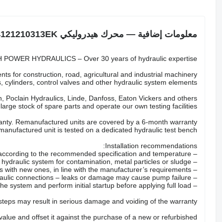
معلومات إضافية — محرك هيدروليكي Siloking 4121210313EK
POWER HYDRAULICS – Over 30 years of hydraulic expertise.
ts for construction, road, agricultural and industrial machinery.
 cylinders, control valves and other hydraulic system elements.
 Poclain Hydraulics, Linde, Danfoss, Eaton Vickers and others.
arge stock of spare parts and operate our own testing facilities.
nty. Remanufactured units are covered by a 6-month warranty.
anufactured unit is tested on a dedicated hydraulic test bench.
Installation recommendations:
– Fill the pump with the correct hydraulic oil according to the recommended specification and temperature.
– Check the hydraulic system for contamination, metal particles or sludge.
– Replace all hydraulic filters with new ones, in line with the manufacturer’s requirements.
– Inspect hoses, valves and hydraulic connections – leaks or damage may cause pump failure.
– Properly bleed the system and perform initial startup before applying full load.
 steps may result in serious damage and voiding of the warranty.
 value and offset it against the purchase of a new or refurbished