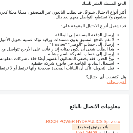
الدفع المسبك المثير للشك
أكثر أنواع الاحتيال شيوعًا، قد يطلب البائعون غير المنصفون مبلغًا معينًا 
يختفون ولا تستطيع التواصل معهم بعد ذلك.
قد تشتمل أنواع الاحتيال المتنوعة على:
إرسال الدفعة المسبقة إلى البطاقة
لا تقم بالدفع المسبق بدون مستندات ورقية تؤكد عملية تحويل الأمول
إرسال إلى حساب "الوصي" “Trustee”
هذا الطلب ينبغي أن يكون بمثابه إنذار فأنت على الأرجح تتواصل م
إرسال إلى حساب الشركة باسم مشابه
توخّ الحذر، فقد يختفي المحتالون أنفسهم أيضًا خلف شركات معلومة
استبدال البيانات الخاصة في فاتورة شركة حقيقية
قبل التحويل، تأكد أن البيانات المحددة صحيحة وأنها ترتبط أو لا ترتب
هل اكتشفت أي احتيال؟
أخبرنا بذلك
معلومات الاتصال بالبائع
ROCH POWER HYDRAULICS Sp. z o.o.
بائع موثوق (معتمد)
متوفرة للبيع:
24608 إعلانات