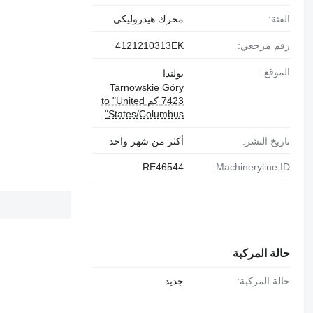
الفئة:
محرك هيدروليكي
رقم مرجعي:
4121210313EK
الموقع:
بولندا
Tarnowskie Góry
7423 كم to "United
States/Columbus"
تاريخ النشر:
أكثر من شهر واحد
RE46544
Machineryline ID:
حالة المركبة
حالة المركبة:
جديد