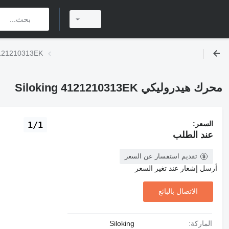
محرك هيدروليكي 313EK
محرك هيدروليكي Siloking 4121210313EK
السعر:
1/1
عند الطلب
تقديم استفسار عن السعر
أرسل إشعار عند تغير السعر
الاتصال بالبائع
الماركة:
Siloking