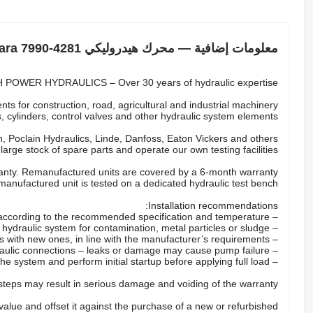
معلومات إضافية — محرك هيدروليكي Stara 7990-4281
POWER HYDRAULICS – Over 30 years of hydraulic expertise.
ts for construction, road, agricultural and industrial machinery.
 cylinders, control valves and other hydraulic system elements.
 Poclain Hydraulics, Linde, Danfoss, Eaton Vickers and others.
arge stock of spare parts and operate our own testing facilities.
nty. Remanufactured units are covered by a 6-month warranty.
anufactured unit is tested on a dedicated hydraulic test bench.
Installation recommendations:
– Fill the pump with the correct hydraulic oil according to the recommended specification and temperature.
– Check the hydraulic system for contamination, metal particles or sludge.
– Replace all hydraulic filters with new ones, in line with the manufacturer’s requirements.
– Inspect hoses, valves and hydraulic connections – leaks or damage may cause pump failure.
– Properly bleed the system and perform initial startup before applying full load.
 steps may result in serious damage and voiding of the warranty.
 value and offset it against the purchase of a new or refurbished