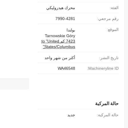
الفئة:
محرك هيدروليكي
رقم مرجعي:
7990-4281
الموقع:
بولندا
Tarnowskie Góry
7423 كم to "United
States/Columbus"
تاريخ النشر:
أكثر من شهر واحد
WA46548
Machineryline ID:
حالة المركبة
حالة المركبة:
جديد