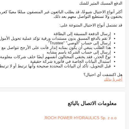
الدفع المسبك المثير للشك
أكثر أنواع الاحتيال شيوعًا، قد يطلب البائعون غير المنصفون مبلغًا معينًا 
يختفون ولا تستطيع التواصل معهم بعد ذلك.
قد تشتمل أنواع الاحتيال المتنوعة على:
إرسال الدفعة المسبقة إلى البطاقة
لا تقم بالدفع المسبق بدون مستندات ورقية تؤكد عملية تحويل الأمول
إرسال إلى حساب "الوصي" “Trustee”
هذا الطلب ينبغي أن يكون بمثابه إنذار فأنت على الأرجح تتواصل م
إرسال إلى حساب الشركة باسم مشابه
توخّ الحذر، فقد يختفي المحتالون أنفسهم أيضًا خلف شركات معلومة
استبدال البيانات الخاصة في فاتورة شركة حقيقية
قبل التحويل، تأكد أن البيانات المحددة صحيحة وأنها ترتبط أو لا ترتب
هل اكتشفت أي احتيال؟
أخبرنا بذلك
معلومات الاتصال بالبائع
ROCH POWER HYDRAULICS Sp. z o.o.