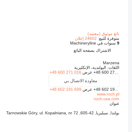
بائع موثوق (معتمد)
متوفرة للبيع:
24602 إعلان
9
سنوات في Machineryline
الاشتراك بصفحة البائع
Marzena
اللغات:
البولندية، الإنكليزية
+48 600 27...
عرض
+48 600 271 016
معاودة الاتصال بي
+48 602 19...
عرض
+48 602 191 699
www.roch.pl
roch-usa.com
عنوان
بولندا, سيليزيا, 42-605, Tarnowskie Góry, ul. Kopalniana, nr 72