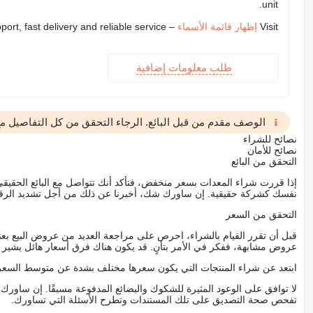
unit.
Visit
إظهار قائمة الأسماء
– we provide expert support, fast delivery and reliable service
طلب معلومات إضافية
الوصف مقدم من قبل البائع. الرجاء التحقق من كل التفاصيل مع 
نصائح للشراء
نصائح للأمان
التحقق من البائع
إذا قررت شراء المعدات بسعر منخفض، فتأكد أنك تتواصل مع البائع الحق
نفسك كشركة حقيقية. إن ساورك شك، أخبرنا عن ذلك من أجل تشديد الرقاب
التحقق من السعر
قبل أن تقرر القيام بالشراء، احرص على مراجعة العديد من عروض البيع بعن
عروض مشابهة، ففكر في الأمر بتأنٍ. قد يكون هناك فرق أسعار هائل يشير إلى
ابتعد عن شراء المنتجات التي يكون سعرها مختلف بشدة عن متوسط السعر
لا توافق على الوعود المثيرة للشكوك والبضائع المدفوعة مسبقًا. إن ساو
تفحص صحة التصديق على تلك المستندات وتطرح الأسئلة التي تساورك.