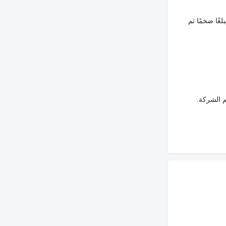
غًا ضخمًا ثم
م الشركة.