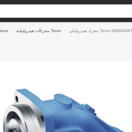
ك هيدروليكي Terex 5606664873
محركات هيدروليكية Terex
الوحدات الهيدروليكي