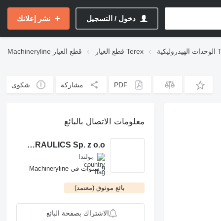
دخول / التسجيل
نشر إعلانك
ة Terex
قطع الغيار Terex
قطع الغيار
Machineryline
PDF
مشاركة
شكوى
معلومات الاتصال بالبائع
ROCH POWER HYDRAULICS Sp. z o.o.
بولندا
9 سنوات في Machineryline
بائع موثوق (معتمد)
الاشتراك بصفحة البائع