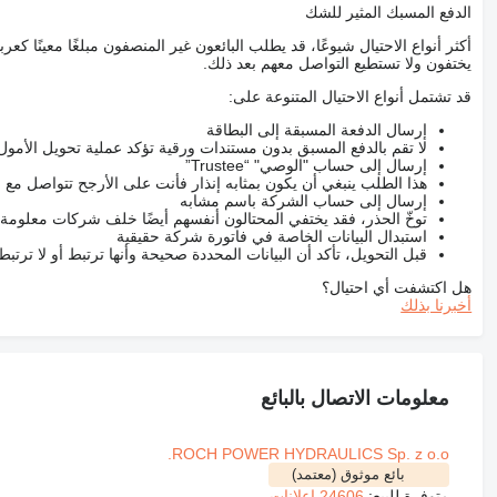
الدفع المسبك المثير للشك
أكثر أنواع الاحتيال شيوعًا، قد يطلب البائعون غير المنصفون مبلغًا معينًا 
يختفون ولا تستطيع التواصل معهم بعد ذلك.
قد تشتمل أنواع الاحتيال المتنوعة على:
إرسال الدفعة المسبقة إلى البطاقة
لا تقم بالدفع المسبق بدون مستندات ورقية تؤكد عملية تحويل الأمول
إرسال إلى حساب "الوصي" “Trustee”
هذا الطلب ينبغي أن يكون بمثابه إنذار فأنت على الأرجح تتواصل م
إرسال إلى حساب الشركة باسم مشابه
توخّ الحذر، فقد يختفي المحتالون أنفسهم أيضًا خلف شركات معلومة
استبدال البيانات الخاصة في فاتورة شركة حقيقية
قبل التحويل، تأكد أن البيانات المحددة صحيحة وأنها ترتبط أو لا ترتب
هل اكتشفت أي احتيال؟
أخبرنا بذلك
معلومات الاتصال بالبائع
ROCH POWER HYDRAULICS Sp. z o.o.
بائع موثوق (معتمد)
متوفرة للبيع:
24606 إعلانات