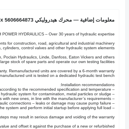
معلومات إضافية — محرك هيدروليكي Terex 5606664873
POWER HYDRAULICS – Over 30 years of hydraulic expertise.
ts for construction, road, agricultural and industrial machinery.
 cylinders, control valves and other hydraulic system elements.
 Poclain Hydraulics, Linde, Danfoss, Eaton Vickers and others.
arge stock of spare parts and operate our own testing facilities.
nty. Remanufactured units are covered by a 6-month warranty.
anufactured unit is tested on a dedicated hydraulic test bench.
Installation recommendations:
– Fill the pump with the correct hydraulic oil according to the recommended specification and temperature.
– Check the hydraulic system for contamination, metal particles or sludge.
– Replace all hydraulic filters with new ones, in line with the manufacturer’s requirements.
– Inspect hoses, valves and hydraulic connections – leaks or damage may cause pump failure.
– Properly bleed the system and perform initial startup before applying full load.
 steps may result in serious damage and voiding of the warranty.
 value and offset it against the purchase of a new or refurbished