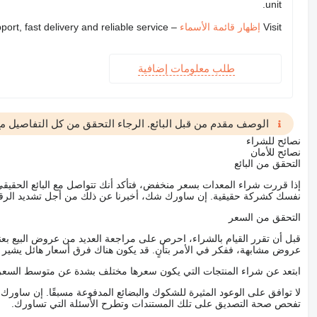
unit.
Visit
إظهار قائمة الأسماء
– we provide expert support, fast delivery and reliable service
طلب معلومات إضافية
الوصف مقدم من قبل البائع. الرجاء التحقق من كل التفاصيل مع 
نصائح للشراء
نصائح للأمان
التحقق من البائع
إذا قررت شراء المعدات بسعر منخفض، فتأكد أنك تتواصل مع البائع الحق
نفسك كشركة حقيقية. إن ساورك شك، أخبرنا عن ذلك من أجل تشديد الرقاب
التحقق من السعر
قبل أن تقرر القيام بالشراء، احرص على مراجعة العديد من عروض البيع بعن
عروض مشابهة، ففكر في الأمر بتأنٍ. قد يكون هناك فرق أسعار هائل يشير إلى
ابتعد عن شراء المنتجات التي يكون سعرها مختلف بشدة عن متوسط السعر
لا توافق على الوعود المثيرة للشكوك والبضائع المدفوعة مسبقًا. إن ساو
تفحص صحة التصديق على تلك المستندات وتطرح الأسئلة التي تساورك.