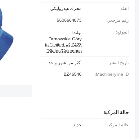
الفئة:
محرك هيدروليكي
رقم مرجعي:
5606664873
الموقع:
بولندا
Tarnowskie Góry
7423 كم to "United
States/Columbus"
تاريخ النشر:
أكثر من شهر واحد
BZ46546
Machineryline ID:
حالة المركبة
حالة المركبة:
جديد