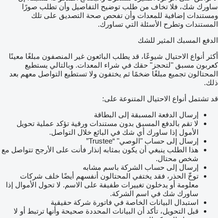
ساورك شك، فلا تخاف من طلب توضيح التفاصيل وأن تطلب صورًا
ومستندات إضافية للمعدات وأن تفحص صحة التصديق على تلك
المستندات وتطرح الأسئلة التي تساورك.
الدفع المسبك المثير للشك
أكثر أنواع الاحتيال شيوعًا، قد يطلب البائعون غير المنصفون مبلغًا معينًا
كعربون مسبق "لتحجز" حقك في شراء المعدات. وبالتالي يستطيع
المحتالون تجميع مبلغًا ضخمًا ثم يختفون ولا تستطيع التواصل معهم بعد
ذلك.
قد تشتمل أنواع الاحتيال المتنوعة على:
إرسال الدفعة المسبقة إلى البطاقة
لا تقم بالدفع المسبق بدون مستندات ورقية تؤكد عملية تحويل
الأمول إذا ساورك أي شك في البائع خلال التواصل.
إرسال إلى حساب "الوصي" “Trustee”
هذا الطلب ينبغي أن يكون بمثابه إنذار فأنت على الأرجح تتواصل مع
شخص محتال.
إرسال إلى حساب الشركة باسم مشابه
توخّ الحذر، فقد يختفي المحتالون أنفسهم أيضًا خلف شركات
معلومة أو يدخلون تغييرات طفيفة على الاسم. لا تحول الأموال إذا
ساورك شك في اسم الشركة.
استبدال البيانات الخاصة في فاتورة شركة حقيقية
قبل التحويل، تأكد أن البيانات المحددة صحيحة وأنها ترتبط أو لا