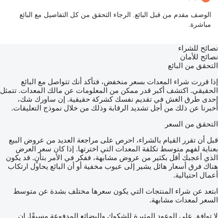
الوصف مقدم من قبل البائع. الرجاء التحقق من كل التفاصيل مع البائع
مباشرة.
نصائح للشراء
نصائح للأمان
التحقق من البائع
إذا قررت شراء المعدات بسعر منخفض، فتأكد أنك تتواصل مع البائع
الحقيقي. اكتشف أكبر قدر ممكن من المعلومات عن مالك المعدات. تتمثل
إحدى طرق الغش في تقديم نفسك كشركة حقيقية. إن ساورك شك،
أخبرنا عن ذلك من أجل تشديد الرقابة وذلك من خلال نموذج التعليقات.
التحقق من السعر
قبل أن تقرر القيام بالشراء، احرص على مراجعة العديد من عروض البيع
بعناية لفهم متوسط تكلفة المعدات التي اخترتها. إذا كان سعر العرض
الذي أعجبك أقل بكثير من عروض مشابهة، ففكر في الأمر بتأنٍ. قد يكون
هناك فرق أسعار هائل يشير إلى عيوب مخفية أو أن البائع يحاول ارتكاب
أعمال احتيالية.
ابتعد عن شراء المنتجات التي يكون سعرها مختلف بشدة عن متوسط
السعر لمعدات مشابهة.
لا توافق على الوعود المثيرة للشكوك والبضائع المدفوعة مسبقًا. إن