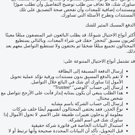
ساورك شك، فلا تخاف من طلب توضيح التفاصيل وأن تطلب صورًا
ومستندات إضافية للمعدات وأن تفحص صحة التصديق على تلك
المستندات وتطرح الأسئلة التي تساورك.
الدفع المسبك المثير للشك
أكثر أنواع الاحتيال شيوعًا، قد يطلب البائعون غير المنصفون مبلغًا معينًا
كعربون مسبق "لتحجز" حقك في شراء المعدات. وبالتالي يستطيع
المحتالون تجميع مبلغًا ضخمًا ثم يختفون ولا تستطيع التواصل معهم بعد
ذلك.
قد تشتمل أنواع الاحتيال المتنوعة على:
إرسال الدفعة المسبقة إلى البطاقة
لا تقم بالدفع المسبق بدون مستندات ورقية تؤكد عملية تحويل
الأمول إذا ساورك أي شك في البائع خلال التواصل.
إرسال إلى حساب "الوصي" “Trustee”
هذا الطلب ينبغي أن يكون بمثابه إنذار فأنت على الأرجح تتواصل مع
شخص محتال.
إرسال إلى حساب الشركة باسم مشابه
توخّ الحذر، فقد يختفي المحتالون أنفسهم أيضًا خلف شركات
معلومة أو يدخلون تغييرات طفيفة على الاسم. لا تحول الأموال إذا
ساورك شك في اسم الشركة.
استبدال البيانات الخاصة في فاتورة شركة حقيقية
قبل التحويل، تأكد أن البيانات المحددة صحيحة وأنها ترتبط أو لا