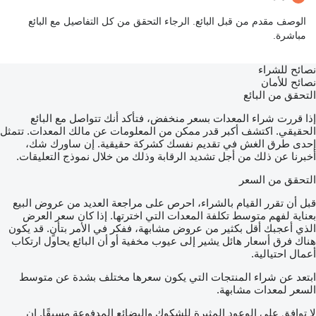
الوصف مقدم من قبل البائع. الرجاء التحقق من كل التفاصيل مع البائع
مباشرة.
نصائح للشراء
نصائح للأمان
التحقق من البائع
إذا قررت شراء المعدات بسعر منخفض، فتأكد أنك تتواصل مع البائع
الحقيقي. اكتشف أكبر قدر ممكن من المعلومات عن مالك المعدات. تتمثل
إحدى طرق الغش في تقديم نفسك كشركة حقيقية. إن ساورك شك،
أخبرنا عن ذلك من أجل تشديد الرقابة وذلك من خلال نموذج التعليقات.
التحقق من السعر
قبل أن تقرر القيام بالشراء، احرص على مراجعة العديد من عروض البيع
بعناية لفهم متوسط تكلفة المعدات التي اخترتها. إذا كان سعر العرض
الذي أعجبك أقل بكثير من عروض مشابهة، ففكر في الأمر بتأنٍ. قد يكون
هناك فرق أسعار هائل يشير إلى عيوب مخفية أو أن البائع يحاول ارتكاب
أعمال احتيالية.
ابتعد عن شراء المنتجات التي يكون سعرها مختلف بشدة عن متوسط
السعر لمعدات مشابهة.
لا توافق على الوعود المثيرة للشكوك والبضائع المدفوعة مسبقًا. إن