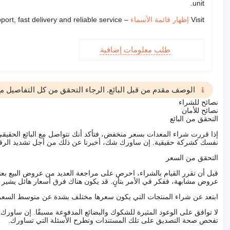
unit.
Visit
إظهار قائمة الأسماء
– we provide expert support, fast delivery and reliable service
طلب معلومات إضافية
الوصف مقدم من قبل البائع. الرجاء التحقق من كل التفاصيل مع 
نصائح للشراء
نصائح للأمان
التحقق من البائع
إذا قررت شراء المعدات بسعر منخفض، فتأكد أنك تتواصل مع البائع الحق
نفسك كشركة حقيقية. إن ساورك شك، أخبرنا عن ذلك من أجل تشديد الرقاب
التحقق من السعر
قبل أن تقرر القيام بالشراء، احرص على مراجعة العديد من عروض البيع بعن
عروض مشابهة، ففكر في الأمر بتأنٍ. قد يكون هناك فرق أسعار هائل يشير إلى
ابتعد عن شراء المنتجات التي يكون سعرها مختلف بشدة عن متوسط السعر
لا توافق على الوعود المثيرة للشكوك والبضائع المدفوعة مسبقًا. إن ساو
تفحص صحة التصديق على تلك المستندات وتطرح الأسئلة التي تساورك.