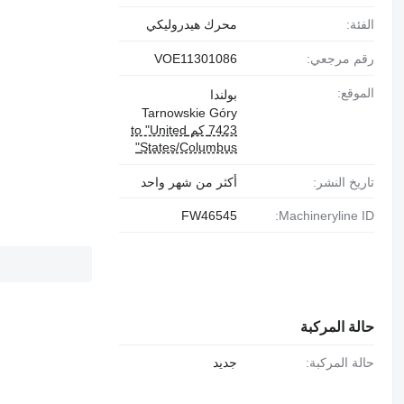
الفئة:
محرك هيدروليكي
رقم مرجعي:
VOE11301086
الموقع:
بولندا
Tarnowskie Góry
7423 كم to "United
States/Columbus"
تاريخ النشر:
أكثر من شهر واحد
FW46545
Machineryline ID:
حالة المركبة
حالة المركبة:
جديد