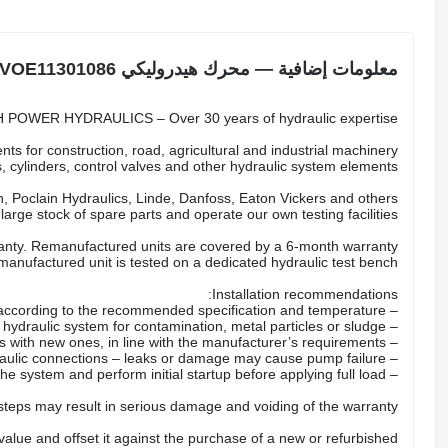
معلومات إضافية — محرك هيدروليكي Volvo VOE11301086
POWER HYDRAULICS – Over 30 years of hydraulic expertise.
ts for construction, road, agricultural and industrial machinery.
 cylinders, control valves and other hydraulic system elements.
 Poclain Hydraulics, Linde, Danfoss, Eaton Vickers and others.
arge stock of spare parts and operate our own testing facilities.
nty. Remanufactured units are covered by a 6-month warranty.
anufactured unit is tested on a dedicated hydraulic test bench.
Installation recommendations:
– Fill the pump with the correct hydraulic oil according to the recommended specification and temperature.
– Check the hydraulic system for contamination, metal particles or sludge.
– Replace all hydraulic filters with new ones, in line with the manufacturer’s requirements.
– Inspect hoses, valves and hydraulic connections – leaks or damage may cause pump failure.
– Properly bleed the system and perform initial startup before applying full load.
 steps may result in serious damage and voiding of the warranty.
 value and offset it against the purchase of a new or refurbished