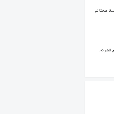
غًا ضخمًا ثم
م الشركة.