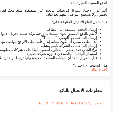
الدفع المسبك المثير للشك
أكثر أنواع الاحتيال شيوعًا، قد يطلب البائعون غير المنصفون مبلغًا معينًا 
يختفون ولا تستطيع التواصل معهم بعد ذلك.
قد تشتمل أنواع الاحتيال المتنوعة على:
إرسال الدفعة المسبقة إلى البطاقة
لا تقم بالدفع المسبق بدون مستندات ورقية تؤكد عملية تحويل الأمول
إرسال إلى حساب "الوصي" “Trustee”
هذا الطلب ينبغي أن يكون بمثابه إنذار فأنت على الأرجح تتواصل م
إرسال إلى حساب الشركة باسم مشابه
توخّ الحذر، فقد يختفي المحتالون أنفسهم أيضًا خلف شركات معلومة
استبدال البيانات الخاصة في فاتورة شركة حقيقية
قبل التحويل، تأكد أن البيانات المحددة صحيحة وأنها ترتبط أو لا ترتب
هل اكتشفت أي احتيال؟
أخبرنا بذلك
معلومات الاتصال بالبائع
ROCH POWER HYDRAULICS Sp. z o.o.