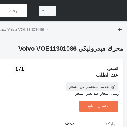
محرك هيدروليكي Volvo VOE11301086
محرك هيدروليكي Volvo VOE11301086
السعر:
1/1
عند الطلب
تقديم استفسار عن السعر
أرسل إشعار عند تغير السعر
الاتصال بالبائع
الماركة:
Volvo