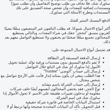
ساورك شك، فلا تخاف من طلب توضيح التفاصيل وأن تطلب صورًا
ومستندات إضافية للمعدات وأن تفحص صحة التصديق على تلك
المستندات وتطرح الأسئلة التي تساورك.
الدفع المسبك المثير للشك
أكثر أنواع الاحتيال شيوعًا، قد يطلب البائعون غير المنصفون مبلغًا معينًا
كعربون مسبق "لتحجز" حقك في شراء المعدات. وبالتالي يستطيع
المحتالون تجميع مبلغًا ضخمًا ثم يختفون ولا تستطيع التواصل معهم بعد
ذلك.
قد تشتمل أنواع الاحتيال المتنوعة على:
إرسال الدفعة المسبقة إلى البطاقة
لا تقم بالدفع المسبق بدون مستندات ورقية تؤكد عملية تحويل
الأمول إذا ساورك أي شك في البائع خلال التواصل.
إرسال إلى حساب "الوصي" “Trustee”
هذا الطلب ينبغي أن يكون بمثابه إنذار فأنت على الأرجح تتواصل مع
شخص محتال.
إرسال إلى حساب الشركة باسم مشابه
توخّ الحذر، فقد يختفي المحتالون أنفسهم أيضًا خلف شركات
معلومة أو يدخلون تغييرات طفيفة على الاسم. لا تحول الأموال إذا
ساورك شك في اسم الشركة.
استبدال البيانات الخاصة في فاتورة شركة حقيقية
قبل التحويل، تأكد أن البيانات المحددة صحيحة وأنها ترتبط أو لا