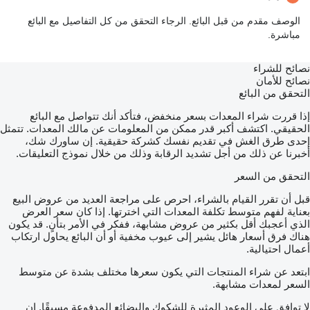
الوصف مقدم من قبل البائع. الرجاء التحقق من كل التفاصيل مع البائع
مباشرة.
نصائح للشراء
نصائح للأمان
التحقق من البائع
إذا قررت شراء المعدات بسعر منخفض، فتأكد أنك تتواصل مع البائع
الحقيقي. اكتشف أكبر قدر ممكن من المعلومات عن مالك المعدات. تتمثل
إحدى طرق الغش في تقديم نفسك كشركة حقيقية. إن ساورك شك،
أخبرنا عن ذلك من أجل تشديد الرقابة وذلك من خلال نموذج التعليقات.
التحقق من السعر
قبل أن تقرر القيام بالشراء، احرص على مراجعة العديد من عروض البيع
بعناية لفهم متوسط تكلفة المعدات التي اخترتها. إذا كان سعر العرض
الذي أعجبك أقل بكثير من عروض مشابهة، ففكر في الأمر بتأنٍ. قد يكون
هناك فرق أسعار هائل يشير إلى عيوب مخفية أو أن البائع يحاول ارتكاب
أعمال احتيالية.
ابتعد عن شراء المنتجات التي يكون سعرها مختلف بشدة عن متوسط
السعر لمعدات مشابهة.
لا توافق على الوعود المثيرة للشكوك والبضائع المدفوعة مسبقًا. إن